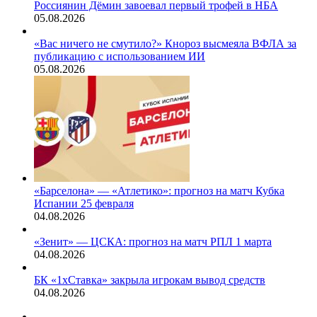
Россиянин Дёмин завоевал первый трофей в НБА
05.08.2026
«Вас ничего не смутило?» Кнороз высмеяла ВФЛА за
публикацию с использованием ИИ
05.08.2026
«Барселона» — «Атлетико»: прогноз на матч Кубка
Испании 25 февраля
04.08.2026
«Зенит» — ЦСКА: прогноз на матч РПЛ 1 марта
04.08.2026
БК «1xСтавка» закрыла игрокам вывод средств
04.08.2026