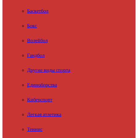
Баскетбол
Бокс
Волейбол
Гандбол
Другие виды спорта
Единоборства
Киберспорт
Легкая атлетика
Теннис