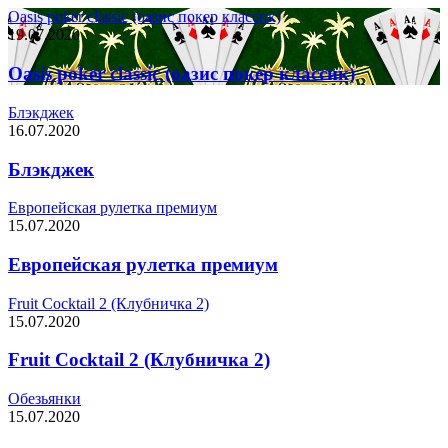
Oasis poker classic (оазис покер классик)
19.07.2020
Oasis poker classic (оазис покер классик)
Блэкджек
16.07.2020
Блэкджек
Европейская рулетка премиум
15.07.2020
Европейская рулетка премиум
Fruit Cocktail 2 (Клубничка 2)
15.07.2020
Fruit Cocktail 2 (Клубничка 2)
Обезьянки
15.07.2020