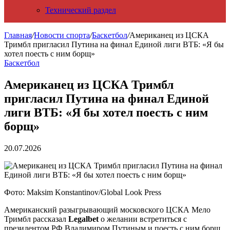
Технический раздел
Главная
/
Новости спорта
/
Баскетбол
/
Американец из ЦСКА
Тримбл пригласил Путина на финал Единой лиги ВТБ: «Я бы
хотел поесть с ним борщ»
Баскетбол
Американец из ЦСКА Тримбл
пригласил Путина на финал Единой
лиги ВТБ: «Я бы хотел поесть с ним
борщ»
20.07.2026
Фото: Maksim Konstantinov/Global Look Press
Американский разыгрывающий московского ЦСКА Мело
Тримбл рассказал
Legalbet
о желании встретиться с
президентом РФ Владимиром Путиным и поесть с ним борщ.