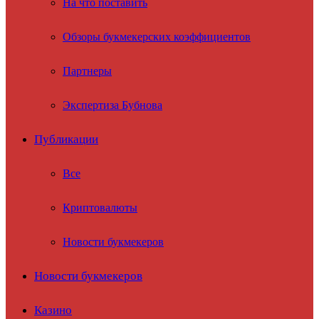
На что поставить
Обзоры букмекерских коэффициентов
Партнеры
Экспертиза Бубнова
Публикации
Все
Криптовалюты
Новости букмекеров
Новости букмекеров
Казино