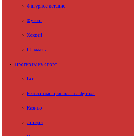
Фигурное катание
Футбол
Хоккей
Шахматы
Прогнозы на спорт
Все
Бесплатные прогнозы на футбол
Казино
Лотерея