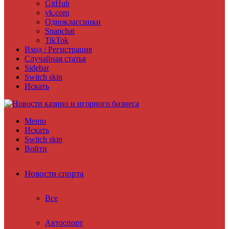
GitHub
vk.com
Одноклассники
Snapchat
TikTok
Вход / Регистрация
Случайная статья
Sidebar
Switch skin
Искать
Меню
Искать
Switch skin
Войти
Новости спорта
Все
Автоспорт