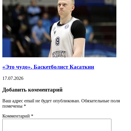
«Это чудо». Баскетболист Касаткин
17.07.2026
Добавить комментарий
Ваш адрес email не будет опубликован.
Обязательные поля
помечены
*
Комментарий
*