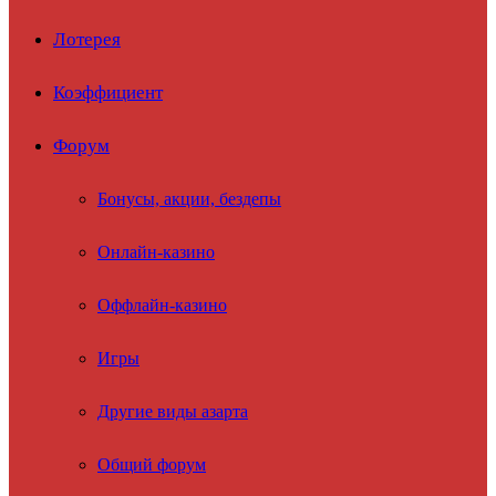
Лотерея
Коэффициент
Форум
Бонусы, акции, бездепы
Онлайн-казино
Оффлайн-казино
Игры
Другие виды азарта
Общий форум