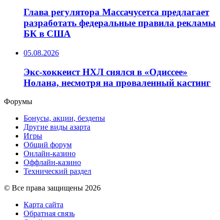
Глава регулятора Массачусетса предлагает
разработать федеральные правила рекламы
БК в США
05.08.2026
Экс-хоккеист НХЛ снялся в «Одиссее»
Нолана, несмотря на проваленный кастинг
Форумы
Бонусы, акции, бездепы
Другие виды азарта
Игры
Общий форум
Онлайн-казино
Оффлайн-казино
Технический раздел
© Все права защищены 2026
Карта сайта
Обратная связь