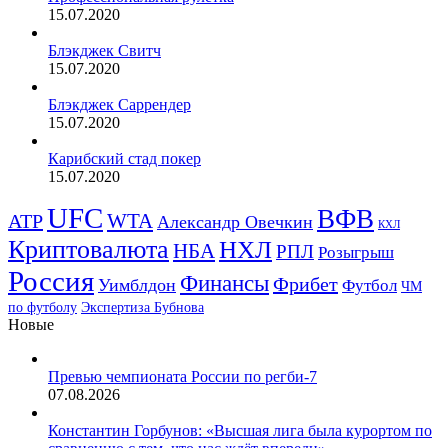
15.07.2020
Блэкджек Свитч
15.07.2020
Блэкджек Саррендер
15.07.2020
Карибский стад покер
15.07.2020
UFC
ВФВ
ATP
WTA
Александр Овечкин
КХЛ
Криптовалюта
НХЛ
НБА
РПЛ
Розыгрыш
Россия
Финансы
Фрибет
Уимблдон
Футбол
ЧМ
по футболу
Экспертиза Бубнова
Новые
Превью чемпионата России по регби-7
07.08.2026
Константин Горбунов: «Высшая лига была курортом по