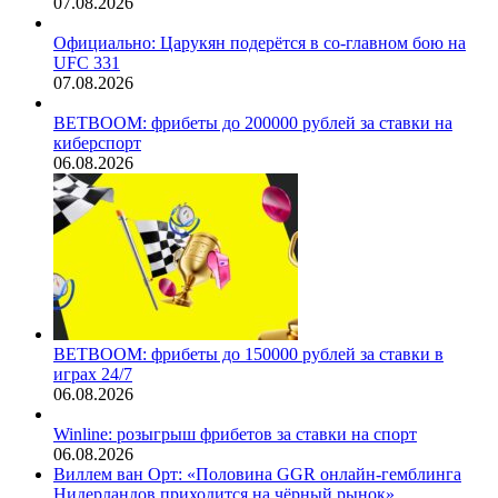
07.08.2026
Официально: Царукян подерётся в со-главном бою на
UFC 331
07.08.2026
BETBOOM: фрибеты до 200000 рублей за ставки на
киберспорт
06.08.2026
BETBOOM: фрибеты до 150000 рублей за ставки в
играх 24/7
06.08.2026
Winline: розыгрыш фрибетов за ставки на спорт
06.08.2026
Виллем ван Орт: «Половина GGR онлайн-гемблинга
Нидерландов приходится на чёрный рынок»