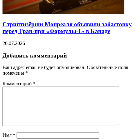
Стриптизёрши Монреаля объявили забастовку
перед Гран-при «Формулы-1» в Канаде
20.07.2026
Добавить комментарий
Ваш адрес email не будет опубликован.
Обязательные поля
помечены
*
Комментарий
*
Имя
*