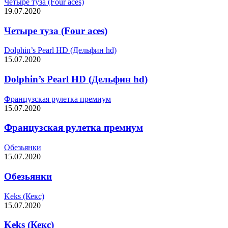
Четыре туза (Four aces)
19.07.2020
Четыре туза (Four aces)
Dolphin’s Pearl HD (Дельфин hd)
15.07.2020
Dolphin’s Pearl HD (Дельфин hd)
Французская рулетка премиум
15.07.2020
Французская рулетка премиум
Обезьянки
15.07.2020
Обезьянки
Keks (Кекс)
15.07.2020
Keks (Кекс)