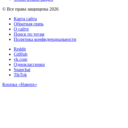
© Все права защищены 2026
Карта сайта
Обратная связь
О сайте
Поиск по тегам
Политика конфиденциальности
Reddit
GitHub
vk.com
Одноклассники
Snapchat
TikTok
Кнопка «Наверх»