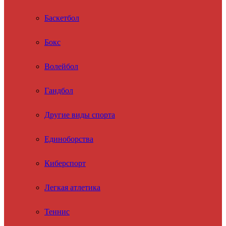
Баскетбол
Бокс
Волейбол
Гандбол
Другие виды спорта
Единоборства
Киберспорт
Легкая атлетика
Теннис