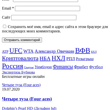
Email
*
Сайт
Сохранить моё имя, email и адрес сайта в этом браузере для
последующих моих комментариев.
ВФВ
UFC
WTA
Александр Овечкин
ATP
КХЛ
НХЛ
Криптовалюта
НБА
РПЛ
Розыгрыш
Россия
Финансы
Фрибет
Футбол
Уимблдон
Спартак
Экспертиза Бубнова
Бесплатные игры онлайн
Четыре туза (Four aces)
19.07.2020
Четыре туза (Four aces)
Dolphin’s Pearl HD (Дельфин hd)