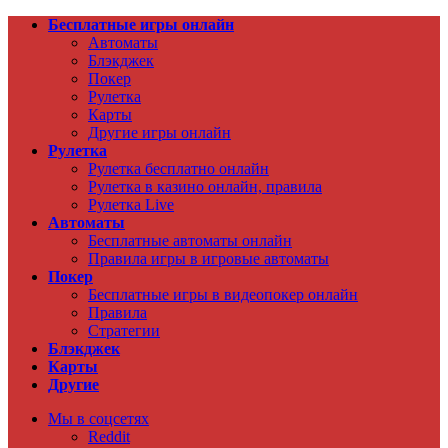
Бесплатные игры онлайн
Автоматы
Блэкджек
Покер
Рулетка
Карты
Другие игры онлайн
Рулетка
Рулетка бесплатно онлайн
Рулетка в казино онлайн, правила
Рулетка Live
Автоматы
Бесплатные автоматы онлайн
Правила игры в игровые автоматы
Покер
Бесплатные игры в видеопокер онлайн
Правила
Стратегии
Блэкджек
Карты
Другие
Мы в соцсетях
Reddit