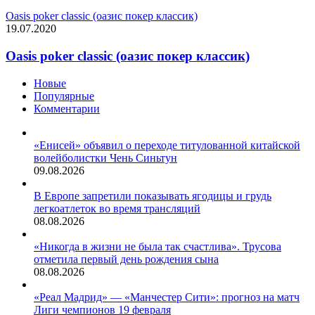
Oasis poker classic (оазис покер классик)
19.07.2020
Oasis poker classic (оазис покер классик)
Новые
Популярные
Комментарии
«Енисей» объявил о переходе титулованной китайской
волейболистки Чень Синьтун
09.08.2026
В Европе запретили показывать ягодицы и грудь
легкоатлеток во время трансляций
08.08.2026
«Никогда в жизни не была так счастлива». Трусова
отметила первый день рождения сына
08.08.2026
«Реал Мадрид» — «Манчестер Сити»: прогноз на матч
Лиги чемпионов 19 февраля