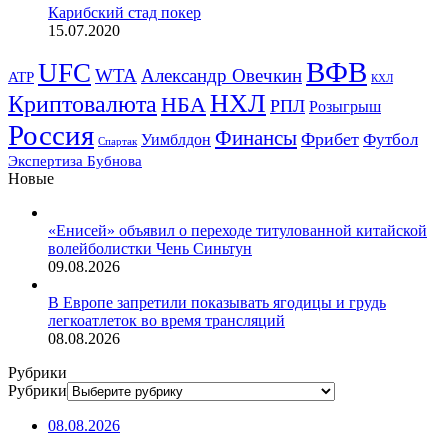
Карибский стад покер
15.07.2020
ВФВ
UFC
WTA
Александр Овечкин
ATP
КХЛ
НХЛ
Криптовалюта
НБА
РПЛ
Розыгрыш
Россия
Финансы
Фрибет
Футбол
Уимблдон
Спартак
Экспертиза Бубнова
Новые
«Енисей» объявил о переходе титулованной китайской
волейболистки Чень Синьтун
09.08.2026
В Европе запретили показывать ягодицы и грудь
легкоатлеток во время трансляций
08.08.2026
Рубрики
Рубрики
08.08.2026