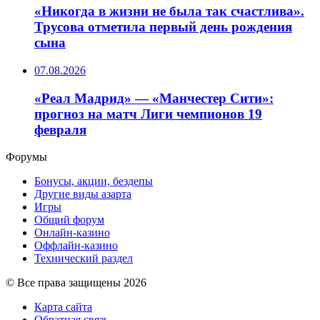
«Никогда в жизни не была так счастлива».
Трусова отметила первый день рождения
сына
07.08.2026
«Реал Мадрид» — «Манчестер Сити»:
прогноз на матч Лиги чемпионов 19
февраля
Форумы
Бонусы, акции, бездепы
Другие виды азарта
Игры
Общий форум
Онлайн-казино
Оффлайн-казино
Технический раздел
© Все права защищены 2026
Карта сайта
Обратная связь