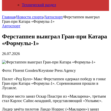
Технический раздел
Главная
/
Новости спорта
/
Автоспорт
/
Ферстаппен выиграл
Гран-при Катара «Формулы-1»
Автоспорт
Ферстаппен выиграл Гран-при Катара
«Формулы-1»
26.07.2026
Фото: Florent Gooden/Keystone Press Agency
Пилот «Ред Булл» Макс Ферстаппен одержал победу в гонке
Гран-при Катара «Формулы-1». Соревнования прошли в
Лусаиле.
Второе место занял Оскар Пиастри из «Макларена», третьим
стал Карлос Сайнс-младший, представляющий «Уильямс».
Лидер зачёта пилотов Ландо Норрис («Макларен») занял