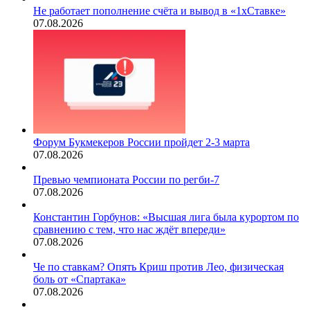
Не работает пополнение счёта и вывод в «1xСтавке»
07.08.2026
Форум Букмекеров России пройдет 2-3 марта
07.08.2026
Превью чемпионата России по регби-7
07.08.2026
Константин Горбунов: «Высшая лига была курортом по
сравнению с тем, что нас ждёт впереди»
07.08.2026
Че по ставкам? Опять Криш против Лео, физическая
боль от «Спартака»
07.08.2026