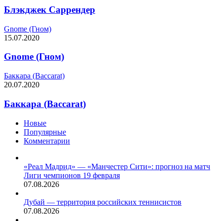
Блэкджек Саррендер
Gnome (Гном)
15.07.2020
Gnome (Гном)
Баккара (Baccarat)
20.07.2020
Баккара (Baccarat)
Новые
Популярные
Комментарии
«Реал Мадрид» — «Манчестер Сити»: прогноз на матч
Лиги чемпионов 19 февраля
07.08.2026
Дубай — территория российских теннисистов
07.08.2026