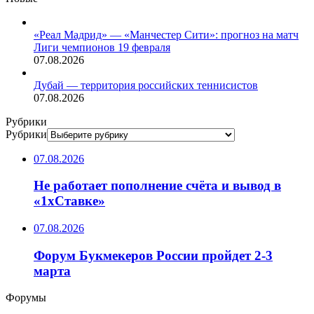
«Реал Мадрид» — «Манчестер Сити»: прогноз на матч
Лиги чемпионов 19 февраля
07.08.2026
Дубай — территория российских теннисистов
07.08.2026
Рубрики
Рубрики
07.08.2026
Не работает пополнение счёта и вывод в
«1xСтавке»
07.08.2026
Форум Букмекеров России пройдет 2-3
марта
Форумы