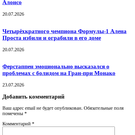
Алонсо
20.07.2026
Четырёхкратного чемпиона Формулы-1 Алена
Проста избили и ограбили в его доме
20.07.2026
Ферстаппен эмоционально высказался о
проблемах с болидом на Гран-при Монако
23.07.2026
Добавить комментарий
Ваш адрес email не будет опубликован.
Обязательные поля
помечены
*
Комментарий
*