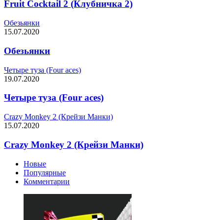
Fruit Cocktail 2 (Клубничка 2)
Обезьянки
15.07.2020
Обезьянки
Четыре туза (Four aces)
19.07.2020
Четыре туза (Four aces)
Crazy Monkey 2 (Крейзи Манки)
15.07.2020
Crazy Monkey 2 (Крейзи Манки)
Новые
Популярные
Комментарии