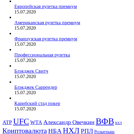
Европейская рулетка премиум
15.07.2020
Американская рулетка премиум
15.07.2020
Французская рулетка премиум
15.07.2020
Профессиональная рулетка
15.07.2020
Блэкджек Свитч
15.07.2020
Блэкджек Саррендер
15.07.2020
Карибский стад покер
15.07.2020
ВФВ
UFC
Александр Овечкин
ATP
WTA
КХЛ
НХЛ
Криптовалюта
НБА
РПЛ
Розыгрыш