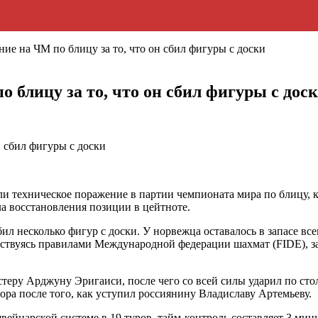
ие на ЧМ по блицу за то, что он сбил фигуры с доски
 блицу за то, что он сбил фигуры с дос
 техническое поражение в партии чемпионата мира по блицу, к
а восстановления позиции в цейтноте.
л несколько фигур с доски. У норвежца оставалось в запасе все
одствуясь правилами Международной федерации шахмат (FIDE), з
теру Арджуну Эригаиси, после чего со всей силы ударил по стол
ра после того, как уступил россиянину Владиславу Артемьеву.
ейцарской системе в 19 туров, тайм-контроль составляет 3 мину