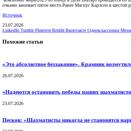
очками занимает пятое место.Ранее Магнус Карлсен в шестой р
Источник
23.07.2026
LinkedIn
Tumblr
Pinterest
Reddit
Вконтакте
Одноклассники
Mess
Похожие статьи
«Это абсолютное беззаконие». Крамник возмути
26.07.2026
«Надеются остановить победы наших шахматисто
23.07.2026
Песков: «Шахматисты никогда не становятся на