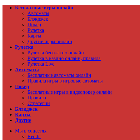
Бесплатные игры онлайн
Автоматы
Блэкджек
Покер
Рулетка
Карты
Другие игры онлайн
Рулетка
Рулетка бесплатно онлайн
Рулетка в казино онлайн, правила
Рулетка Live
Автоматы
Бесплатные автоматы онлайн
Правила игры в игровые автоматы
Покер
Бесплатные игры в видеопокер онлайн
Правила
Стратегии
Блэкджек
Карты
Другие
Мы в соцсетях
Reddit