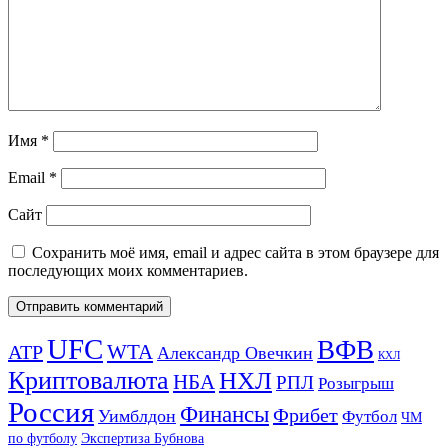
Имя
*
Email
*
Сайт
Сохранить моё имя, email и адрес сайта в этом браузере для
последующих моих комментариев.
UFC
ВФВ
ATP
WTA
Александр Овечкин
КХЛ
Криптовалюта
НХЛ
НБА
РПЛ
Розыгрыш
Россия
Финансы
Фрибет
Уимблдон
Футбол
ЧМ
по футболу
Экспертиза Бубнова