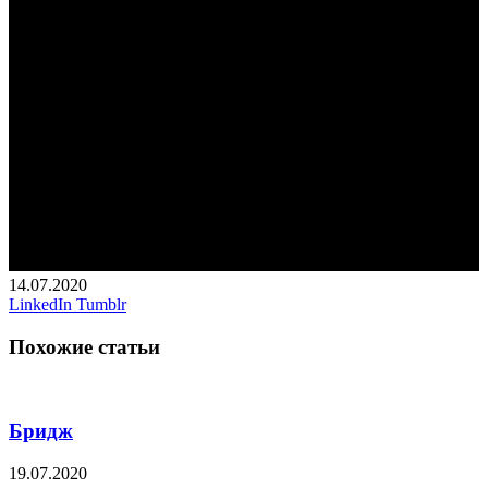
14.07.2020
Pinterest
Reddit
Вконтакте
Одноклассники
Messenger
Messenger
Line
Поделиться
Печатать
LinkedIn
Tumblr
через
электронную
Похожие статьи
почту
Бридж
19.07.2020