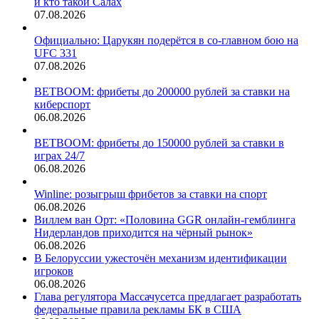
и кто такой Салах
07.08.2026
Официально: Царукян подерётся в со-главном бою на
UFC 331
07.08.2026
BETBOOM: фрибеты до 200000 рублей за ставки на
киберспорт
06.08.2026
BETBOOM: фрибеты до 150000 рублей за ставки в
играх 24/7
06.08.2026
Winline: розыгрыш фрибетов за ставки на спорт
06.08.2026
Виллем ван Орт: «Половина GGR онлайн-гемблинга
Нидерландов приходится на чёрный рынок»
06.08.2026
В Белоруссии ужесточён механизм идентификации
игроков
06.08.2026
Глава регулятора Массачусетса предлагает разработать
федеральные правила рекламы БК в США