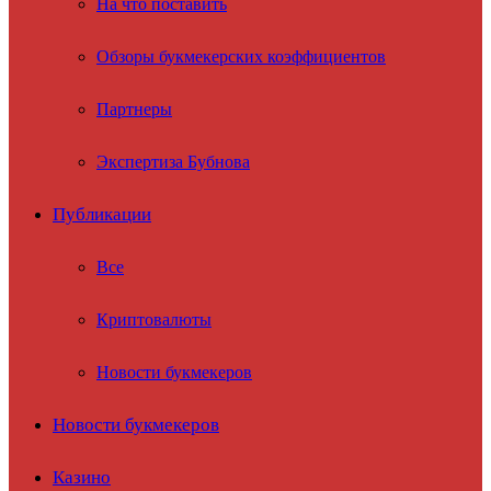
На что поставить
Обзоры букмекерских коэффициентов
Партнеры
Экспертиза Бубнова
Публикации
Все
Криптовалюты
Новости букмекеров
Новости букмекеров
Казино