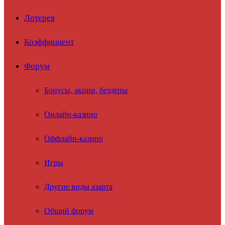
Лотерея
Коэффициент
Форум
Бонусы, акции, бездепы
Онлайн-казино
Оффлайн-казино
Игры
Другие виды азарта
Общий форум