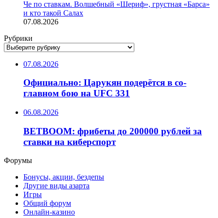
Че по ставкам. Волшебный «Шериф», грустная «Барса»
и кто такой Салах
07.08.2026
Рубрики
Рубрики
07.08.2026
Официально: Царукян подерётся в со-
главном бою на UFC 331
06.08.2026
BETBOOM: фрибеты до 200000 рублей за
ставки на киберспорт
Форумы
Бонусы, акции, бездепы
Другие виды азарта
Игры
Общий форум
Онлайн-казино