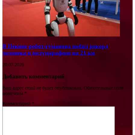
В Пекине робот-гуманоид побил рекорд
человека в полумарафоне на 21 км
20.07.2026
Добавить комментарий
Ваш адрес email не будет опубликован.
Обязательные поля
помечены
*
Комментарий
*