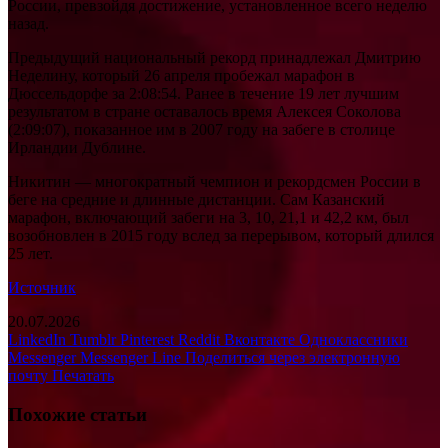
России, превзойдя достижение, установленное всего неделю
назад.
Предыдущий национальный рекорд принадлежал Дмитрию
Неделину, который 26 апреля пробежал марафон в
Дюссельдорфе за 2:08:54. Ранее в течение 19 лет лучшим
результатом в стране
оставалось время Алексея Соколова
(2:09:07), показанное им в 2007 году на забеге в столице
Ирландии Дублине.
Никитин — многократный чемпион и рекордсмен России в
беге на средние и длинные дистанции. Сам Казанский
марафон, включающий забеги на 3, 10, 21,1 и 42,2 км, был
возобновлен в 2015 году вслед за перерывом, который длился
25 лет.
Источник
20.07.2026
LinkedIn
Tumblr
Pinterest
Reddit
Вконтакте
Одноклассники
Messenger
Messenger
Line
Поделиться через электронную
почту
Печатать
Похожие статьи