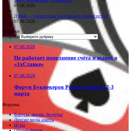
Лиги чемпионов 19 февраля
07.08.2026
Дубай — территория российских теннисистов
07.08.2026
Рубрики
Рубрики
07.08.2026
Не работает пополнение счёта и вывод в
«1xСтавке»
07.08.2026
Форум Букмекеров России пройдет 2-3
марта
Форумы
Бонусы, акции, бездепы
Другие виды азарта
Игры
Общий форум