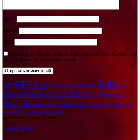
Имя
*
Email
*
Сайт
Сохранить моё имя, email и адрес сайта в этом браузере для
последующих моих комментариев.
UFC
ВФВ
ATP
WTA
Александр Овечкин
КХЛ
Криптовалюта
НХЛ
НБА
РПЛ
Розыгрыш
Россия
Финансы
Фрибет
Уимблдон
Футбол
ЧМ
по футболу
Экспертиза Бубнова
Бесплатные игры онлайн
Gnome (Гном)
15.07.2020