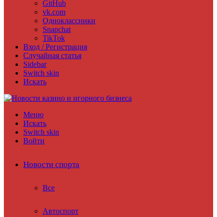
GitHub
vk.com
Одноклассники
Snapchat
TikTok
Вход / Регистрация
Случайная статья
Sidebar
Switch skin
Искать
Меню
Искать
Switch skin
Войти
Новости спорта
Все
Автоспорт