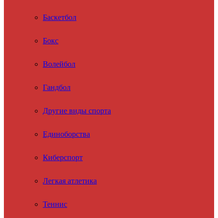
Баскетбол
Бокс
Волейбол
Гандбол
Другие виды спорта
Единоборства
Киберспорт
Легкая атлетика
Теннис