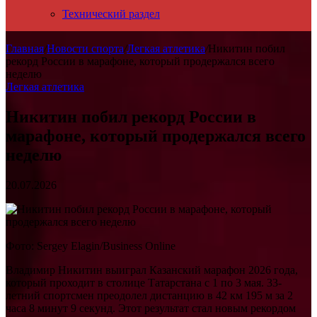
Технический раздел
Главная
/
Новости спорта
/
Легкая атлетика
/
Никитин побил
рекорд России в марафоне, который продержался всего
неделю
Легкая атлетика
Никитин побил рекорд России в
марафоне, который продержался всего
неделю
20.07.2026
Фото: Sergey Elagin/Business Online
Владимир Никитин выиграл Казанский марафон 2026 года,
который проходит в столице Татарстана с 1 по 3 мая. 33-
летний спортсмен преодолел дистанцию в 42 км 195 м за 2
часа 8 минут 9 секунд. Этот результат стал новым рекордом