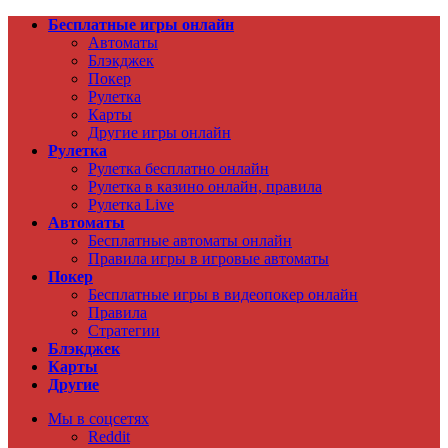
Бесплатные игры онлайн
Автоматы
Блэкджек
Покер
Рулетка
Карты
Другие игры онлайн
Рулетка
Рулетка бесплатно онлайн
Рулетка в казино онлайн, правила
Рулетка Live
Автоматы
Бесплатные автоматы онлайн
Правила игры в игровые автоматы
Покер
Бесплатные игры в видеопокер онлайн
Правила
Стратегии
Блэкджек
Карты
Другие
Мы в соцсетях
Reddit