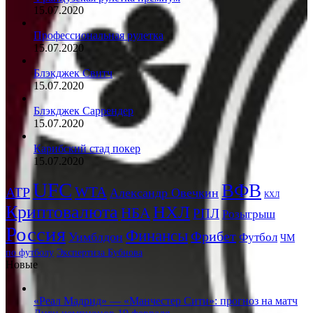
15.07.2020
Профессиональная рулетка
15.07.2020
Блэкджек Свитч
15.07.2020
Блэкджек Саррендер
15.07.2020
Карибский стад покер
15.07.2020
UFC
ВФВ
ATP
WTA
Александр Овечкин
КХЛ
Криптовалюта
НХЛ
НБА
РПЛ
Розыгрыш
Россия
Финансы
Фрибет
Уимблдон
Футбол
ЧМ
по футболу
Экспертиза Бубнова
Новые
«Реал Мадрид» — «Манчестер Сити»: прогноз на матч