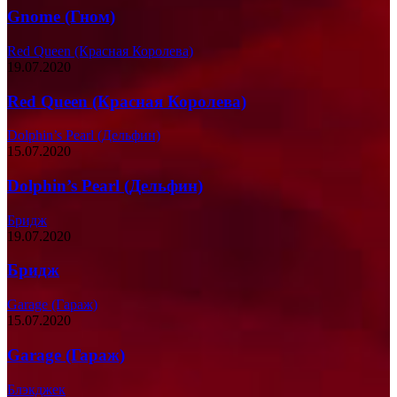
Gnome (Гном)
Red Queen (Красная Королева)
19.07.2020
Red Queen (Красная Королева)
Dolphin’s Pearl (Дельфин)
15.07.2020
Dolphin’s Pearl (Дельфин)
Бридж
19.07.2020
Бридж
Garage (Гараж)
15.07.2020
Garage (Гараж)
Блэкджек