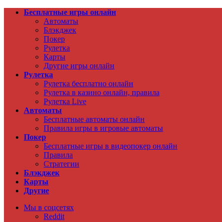
Бесплатные игры онлайн
Автоматы
Блэкджек
Покер
Рулетка
Карты
Другие игры онлайн
Рулетка
Рулетка бесплатно онлайн
Рулетка в казино онлайн, правила
Рулетка Live
Автоматы
Бесплатные автоматы онлайн
Правила игры в игровые автоматы
Покер
Бесплатные игры в видеопокер онлайн
Правила
Стратегии
Блэкджек
Карты
Другие
Мы в соцсетях
Reddit