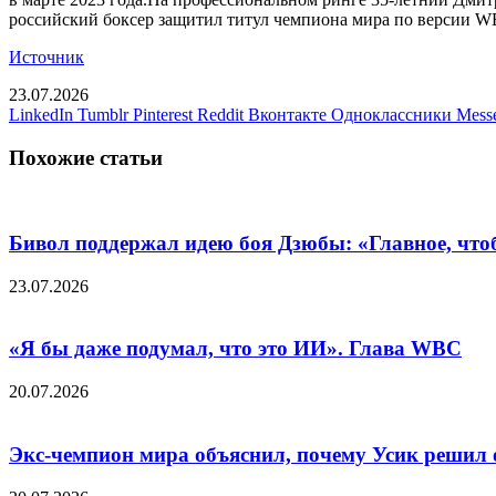
российский боксер защитил титул чемпиона мира по версии W
Источник
23.07.2026
LinkedIn
Tumblr
Pinterest
Reddit
Вконтакте
Одноклассники
Mess
Похожие статьи
Бивол поддержал идею боя Дзюбы: «Главное, чтоб
23.07.2026
«Я бы даже подумал, что это ИИ». Глава WBC
20.07.2026
Экс-чемпион мира объяснил, почему Усик решил о