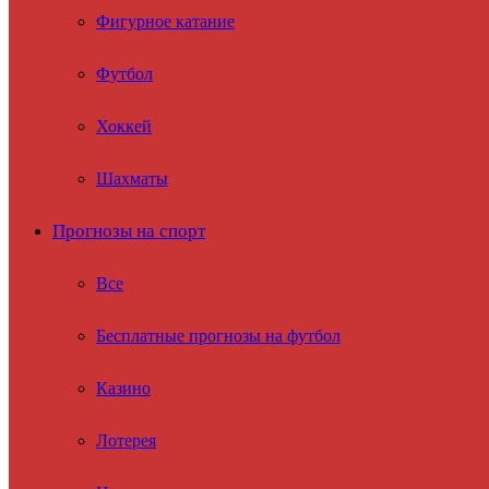
Фигурное катание
Футбол
Хоккей
Шахматы
Прогнозы на спорт
Все
Бесплатные прогнозы на футбол
Казино
Лотерея