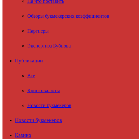
На что поставить
Обзоры букмекерских коэффициентов
Партнеры
Экспертиза Бубнова
Публикации
Все
Криптовалюты
Новости букмекеров
Новости букмекеров
Казино