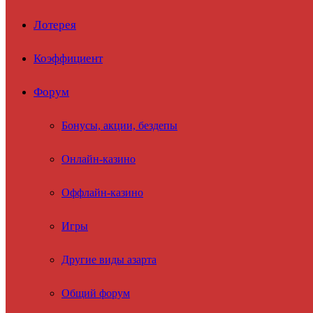
Лотерея
Коэффициент
Форум
Бонусы, акции, бездепы
Онлайн-казино
Оффлайн-казино
Игры
Другие виды азарта
Общий форум