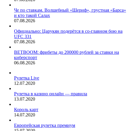
Че по ставкам. Волшебный «Шериф», грустная «Барса»
и кто такой Салах
07.08.2026
Официально: Царукян подерётся в со-главном бою на
UFC 331
07.08.2026
BETBOOM: фрибеты до 200000 рублей за ставки на
киберспорт
06.08.2026
Рулетка Live
12.07.2020
Рулетка в казино онлайн — правила
13.07.2020
Король карт
14.07.2020
Европейская рулетка премиум
15.07.2020