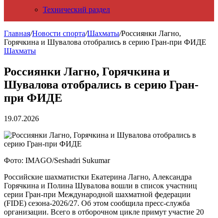
Технический раздел
Главная
/
Новости спорта
/
Шахматы
/
Россиянки Лагно,
Горячкина и Шувалова отобрались в серию Гран-при ФИДЕ
Шахматы
Россиянки Лагно, Горячкина и
Шувалова отобрались в серию Гран-
при ФИДЕ
19.07.2026
Фото: IMAGO/Seshadri Sukumar
Российские шахматистки Екатерина Лагно, Александра
Горячкина и Полина Шувалова вошли в список участниц
серии Гран-при Международной шахматной федерации
(FIDE) сезона-2026/27. Об этом сообщила пресс-служба
организации. Всего в отборочном цикле примут участие 20