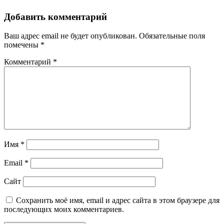
Добавить комментарий
Ваш адрес email не будет опубликован.
Обязательные поля
помечены
*
Комментарий
*
Имя
*
Email
*
Сайт
Сохранить моё имя, email и адрес сайта в этом браузере для
последующих моих комментариев.