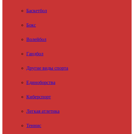
Баскетбол
Бокс
Волейбол
Гандбол
Другие виды спорта
Единоборства
Киберспорт
Легкая атлетика
Теннис