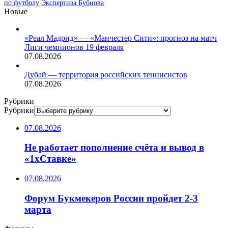
по футболу
Экспертиза Бубнова
Новые
«Реал Мадрид» — «Манчестер Сити»: прогноз на матч
Лиги чемпионов 19 февраля
07.08.2026
Дубай — территория российских теннисистов
07.08.2026
Рубрики
Рубрики
07.08.2026
Не работает пополнение счёта и вывод в
«1xСтавке»
07.08.2026
Форум Букмекеров России пройдет 2-3
марта