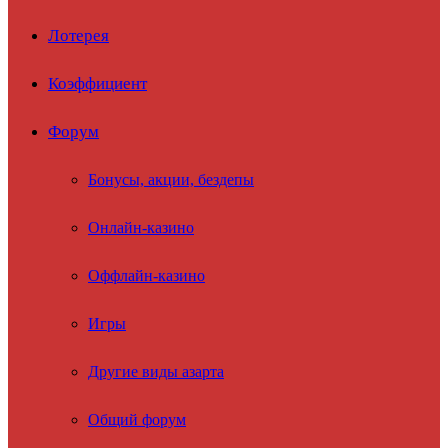
Лотерея
Коэффициент
Форум
Бонусы, акции, бездепы
Онлайн-казино
Оффлайн-казино
Игры
Другие виды азарта
Общий форум