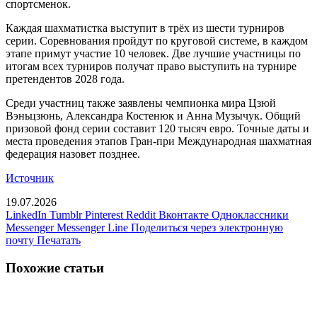
спортсменок.
Каждая шахматистка выступит в трёх из шести турниров
серии. Соревнования пройдут по круговой системе, в каждом
этапе примут участие 10 человек. Две лучшие участницы по
итогам всех турниров получат
право выступить на турнире
претендентов 2028 года.
Среди участниц также заявлены чемпионка мира Цзюй
Вэньцзюнь, Александра Костенюк и Анна Музычук. Общий
призовой фонд серии составит 120 тысяч евро. Точные даты и
места проведения этапов Гран-при Международная шахматная
федерация назовет позднее.
Источник
19.07.2026
LinkedIn
Tumblr
Pinterest
Reddit
Вконтакте
Одноклассники
Messenger
Messenger
Line
Поделиться через электронную
почту
Печатать
Похожие статьи