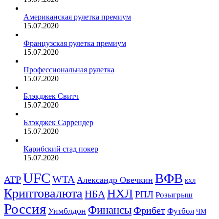
Американская рулетка премиум
15.07.2020
Французская рулетка премиум
15.07.2020
Профессиональная рулетка
15.07.2020
Блэкджек Свитч
15.07.2020
Блэкджек Саррендер
15.07.2020
Карибский стад покер
15.07.2020
UFC
ВФВ
ATP
WTA
Александр Овечкин
КХЛ
Криптовалюта
НХЛ
НБА
РПЛ
Розыгрыш
Россия
Финансы
Фрибет
Уимблдон
Футбол
ЧМ