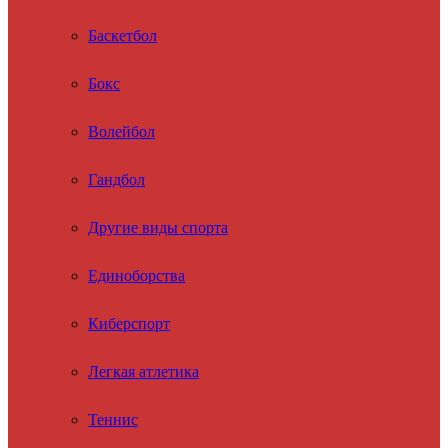
Баскетбол
Бокс
Волейбол
Гандбол
Другие виды спорта
Единоборства
Киберспорт
Легкая атлетика
Теннис