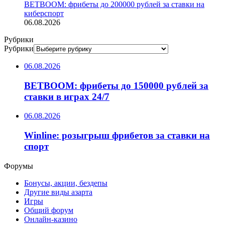
BETBOOM: фрибеты до 200000 рублей за ставки на
киберспорт
06.08.2026
Рубрики
Рубрики
06.08.2026
BETBOOM: фрибеты до 150000 рублей за
ставки в играх 24/7
06.08.2026
Winline: розыгрыш фрибетов за ставки на
спорт
Форумы
Бонусы, акции, бездепы
Другие виды азарта
Игры
Общий форум
Онлайн-казино