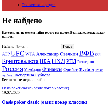
Технический раздел
Не найдено
Кажется, мы не можем найти то, что вы ищете. Возможно, поиск может
помочь.
Найти:
ВФВ
UFC
Александр Овечкин
ATP
WTA
КХЛ
НХЛ
Криптовалюта
НБА
РПЛ
Розыгрыш
Россия
Финансы
Футбол
Фрибет
Уимблдон
ЧМ по
Экспертиза Бубнова
футболу
Бесплатные игры онлайн
Oasis poker classic (оазис покер классик)
19.07.2020
Oasis poker classic (оазис покер классик)