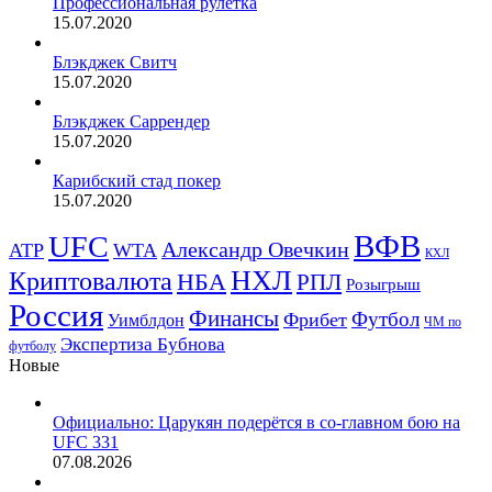
Профессиональная рулетка
15.07.2020
Блэкджек Свитч
15.07.2020
Блэкджек Саррендер
15.07.2020
Карибский стад покер
15.07.2020
ВФВ
UFC
Александр Овечкин
ATP
WTA
КХЛ
НХЛ
Криптовалюта
НБА
РПЛ
Розыгрыш
Россия
Финансы
Футбол
Фрибет
Уимблдон
ЧМ по
Экспертиза Бубнова
футболу
Новые
Официально: Царукян подерётся в со-главном бою на
UFC 331
07.08.2026