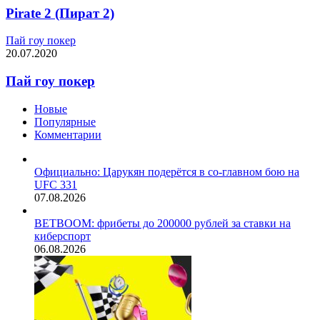
Pirate 2 (Пират 2)
Пай гоу покер
20.07.2020
Пай гоу покер
Новые
Популярные
Комментарии
Официально: Царукян подерётся в со-главном бою на
UFC 331
07.08.2026
BETBOOM: фрибеты до 200000 рублей за ставки на
киберспорт
06.08.2026