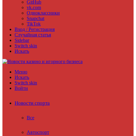
GitHub
vk.com
Одноклассники
Snapchat
TikTok
Вход / Регистрация
Случайная статья
Sidebar
Switch skin
Искать
Меню
Искать
Switch skin
Войти
Новости спорта
Все
Автоспорт