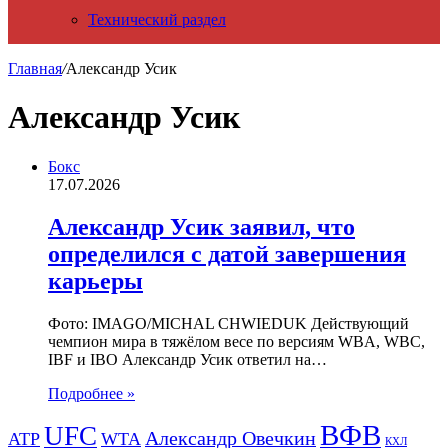
Технический раздел
Главная
/
Александр Усик
Александр Усик
Бокс
17.07.2026
Александр Усик заявил, что
определился с датой завершения
карьеры
Фото: IMAGO/MICHAL CHWIEDUK Действующий
чемпион мира в тяжёлом весе по версиям WBA, WBC,
IBF и IBO Александр Усик ответил на…
Подробнее »
ВФВ
UFC
Александр Овечкин
ATP
WTA
КХЛ