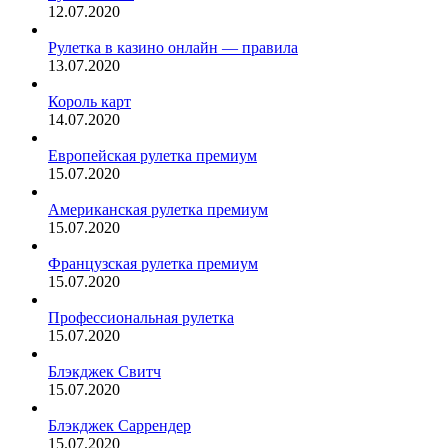
12.07.2020
Рулетка в казино онлайн — правила
13.07.2020
Король карт
14.07.2020
Европейская рулетка премиум
15.07.2020
Американская рулетка премиум
15.07.2020
Французская рулетка премиум
15.07.2020
Профессиональная рулетка
15.07.2020
Блэкджек Свитч
15.07.2020
Блэкджек Саррендер
15.07.2020