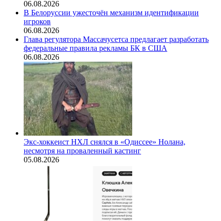
06.08.2026
В Белоруссии ужесточён механизм идентификации
игроков
06.08.2026
Глава регулятора Массачусетса предлагает разработать
федеральные правила рекламы БК в США
06.08.2026
Экс-хоккеист НХЛ снялся в «Одиссее» Нолана,
несмотря на проваленный кастинг
05.08.2026