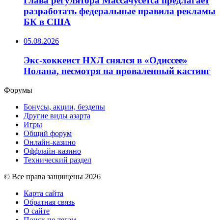
Глава регулятора Массачусетса предлагает
разработать федеральные правила рекламы
БК в США
05.08.2026
Экс-хоккеист НХЛ снялся в «Одиссее»
Нолана, несмотря на проваленный кастинг
Форумы
Бонусы, акции, бездепы
Другие виды азарта
Игры
Общий форум
Онлайн-казино
Оффлайн-казино
Технический раздел
© Все права защищены 2026
Карта сайта
Обратная связь
О сайте
Поиск по тегам