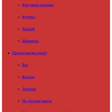
Фигурное катание
Футбол
Хоккей
Шахматы
Прогнозы на спорт
Все
Казино
Лотерея
На что поставить