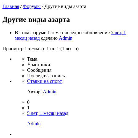
Главная
/
Форумы
/
Другие виды азарта
Другие виды азарта
В этом форуме 1 тема последнее обновление
5 лет, 1
месяц назад
сделано
Admin
.
Просмотр 1 темы - с 1 по 1 (1 всего)
Тема
Участники
Сообщения
Последняя запись
Ставки на спорт
Автор:
Admin
0
1
5 лет, 1 месяц назад
Admin