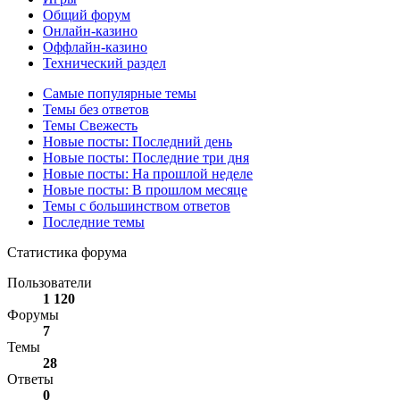
Общий форум
Онлайн-казино
Оффлайн-казино
Технический раздел
Самые популярные темы
Темы без ответов
Темы Свежесть
Новые посты: Последний день
Новые посты: Последние три дня
Новые посты: На прошлой неделе
Новые посты: В прошлом месяце
Темы с большинством ответов
Последние темы
Статистика форума
Пользователи
1 120
Форумы
7
Темы
28
Ответы
0