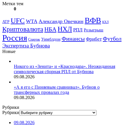
Метки тем
0
ВФВ
UFC
WTA
Александр Овечкин
ATP
КХЛ
НХЛ
Криптовалюта
НБА
РПЛ
Розыгрыш
Россия
Финансы
Футбол
Фрибет
Уимблдон
Спартак
Экспертиза Бубнова
Новые
Никого из «Зенита» и «Краснодара». Неожиданная
символическая сборная РПЛ от Бубнова
09.08.2026
«А я его с Пиняевым сравнивал». Бубнов о
трансферных провалах года
09.08.2026
Рубрики
Рубрики
09.08.2026