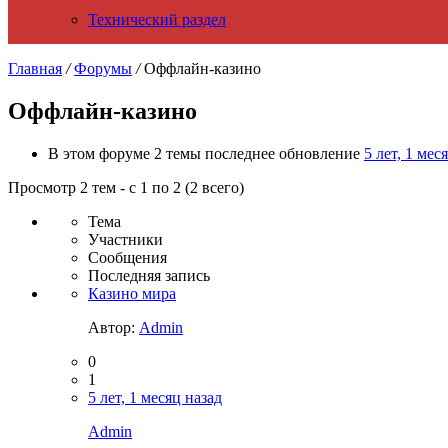
Технический раздел
Главная
/
Форумы
/
Оффлайн-казино
Оффлайн-казино
В этом форуме 2 темы последнее обновление
5 лет, 1 мес
Просмотр 2 тем - с 1 по 2 (2 всего)
Тема
Участники
Сообщения
Последняя запись
Казино мира
Автор:
Admin
0
1
5 лет, 1 месяц назад
Admin