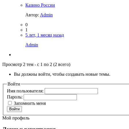
Казино России
Автор:
Admin
0
1
5 лет, 1 месяц назад
Admin
Просмотр 2 тем - с 1 по 2 (2 всего)
Вы должны войти, чтобы создавать новые темы.
Войти
Имя пользователя:
Пароль:
Запомнить меня
Войти
Мой профиль