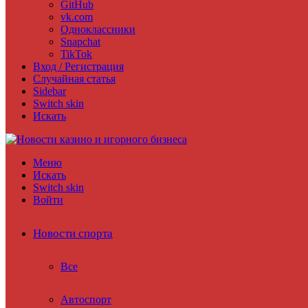
GitHub
vk.com
Одноклассники
Snapchat
TikTok
Вход / Регистрация
Случайная статья
Sidebar
Switch skin
Искать
Меню
Искать
Switch skin
Войти
Новости спорта
Все
Автоспорт