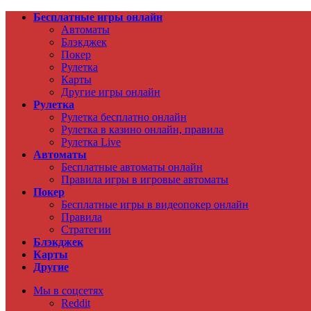
Бесплатные игры онлайн
Автоматы
Блэкджек
Покер
Рулетка
Карты
Другие игры онлайн
Рулетка
Рулетка бесплатно онлайн
Рулетка в казино онлайн, правила
Рулетка Live
Автоматы
Бесплатные автоматы онлайн
Правила игры в игровые автоматы
Покер
Бесплатные игры в видеопокер онлайн
Правила
Стратегии
Блэкджек
Карты
Другие
Мы в соцсетях
Reddit