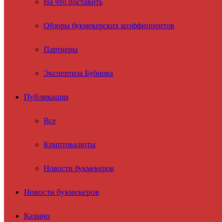
На что поставить
Обзоры букмекерских коэффициентов
Партнеры
Экспертиза Бубнова
Публикации
Все
Криптовалюты
Новости букмекеров
Новости букмекеров
Казино