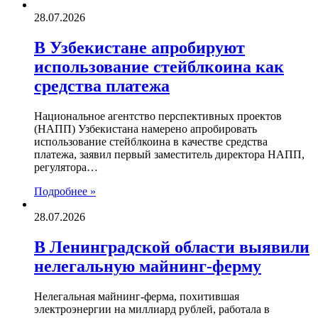
28.07.2026
В Узбекистане апробируют
использование стейблкоина как
средства платежа
Национальное агентство перспективных проектов
(НАПП) Узбекистана намерено апробировать
использование стейблкоина в качестве средства
платежа, заявил первый заместитель директора НАПП,
регулятора…
Подробнее »
28.07.2026
В Ленинградской области выявили
нелегальную майнинг-ферму
Нелегальная майнинг-ферма, похитившая
электроэнергии на миллиард рублей, работала в