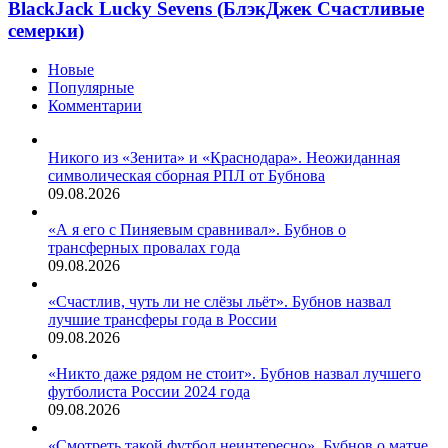
BlackJack Lucky Sevens (БлэкДжек Счастливые
семерки)
Новые
Популярные
Комментарии
Никого из «Зенита» и «Краснодара». Неожиданная
символическая сборная РПЛ от Бубнова
09.08.2026
«А я его с Пиняевым сравнивал». Бубнов о
трансферных провалах года
09.08.2026
«Счастлив, чуть ли не слёзы льёт». Бубнов назвал
лучшие трансферы года в России
09.08.2026
«Никто даже рядом не стоит». Бубнов назвал лучшего
футболиста России 2024 года
09.08.2026
«Смотреть такой футбол неинтересно». Бубнов о матче