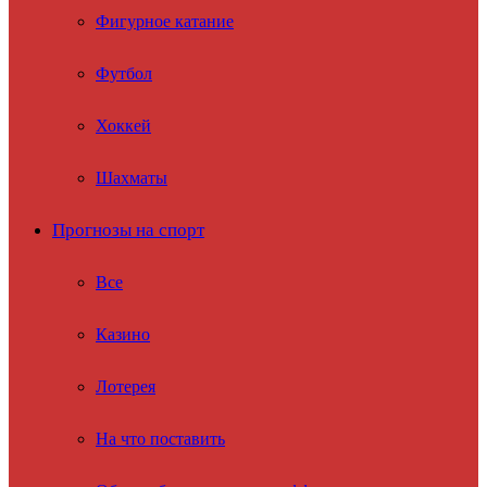
Фигурное катание
Футбол
Хоккей
Шахматы
Прогнозы на спорт
Все
Казино
Лотерея
На что поставить