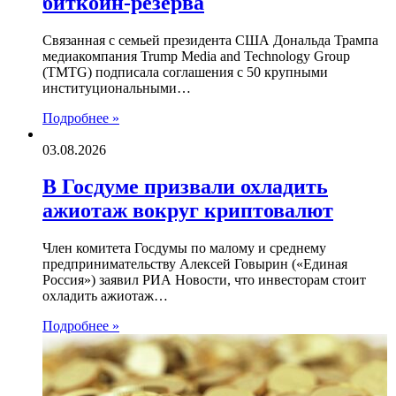
биткоин-резерва
Связанная с семьей президента США Дональда Трампа
медиакомпания Trump Media and Technology Group
(TMTG) подписала соглашения с 50 крупными
институциональными…
Подробнее »
03.08.2026
В Госдуме призвали охладить
ажиотаж вокруг криптовалют
Член комитета Госдумы по малому и среднему
предпринимательству Алексей Говырин («Единая
Россия») заявил РИА Новости, что инвесторам стоит
охладить ажиотаж…
Подробнее »