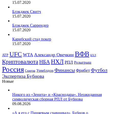
15.07.2020
Блэкджек Свитч
15.07.2020
Блэкджек Саррендер
15.07.2020
Карибский стад покер
15.07.2020
ВФВ
UFC
WTA
Александр Овечкин
ATP
КХЛ
НХЛ
Криптовалюта
НБА
РПЛ
Розыгрыш
Россия
Финансы
Футбол
Фрибет
Уимблдон
Спартак
Экспертиза Бубнова
Новые
Никого из «Зенита» и «Краснодара». Неожиданная
символическая сборная РПЛ от Бубнова
09.08.2026
«А я его с Пиняевым сравнивал». Бубнов о