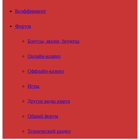
Коэффициент
Форум
Бонусы, акции, бездепы
Онлайн-казино
Оффлайн-казино
Игры
Другие виды азарта
Общий форум
Технический раздел