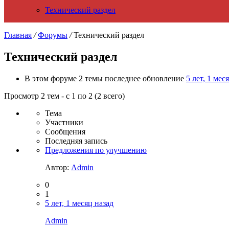
Технический раздел
Главная
/
Форумы
/
Технический раздел
Технический раздел
В этом форуме 2 темы последнее обновление
5 лет, 1 мес
Просмотр 2 тем - с 1 по 2 (2 всего)
Тема
Участники
Сообщения
Последняя запись
Предложения по улучшению
Автор:
Admin
0
1
5 лет, 1 месяц назад
Admin