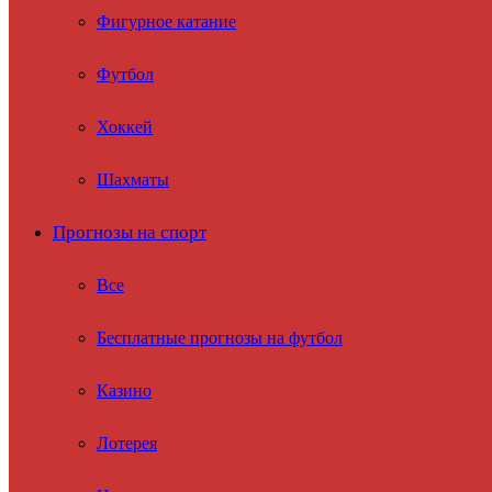
Фигурное катание
Футбол
Хоккей
Шахматы
Прогнозы на спорт
Все
Бесплатные прогнозы на футбол
Казино
Лотерея