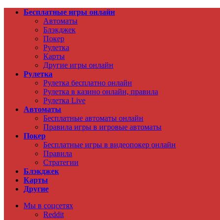
Бесплатные игры онлайн
Автоматы
Блэкджек
Покер
Рулетка
Карты
Другие игры онлайн
Рулетка
Рулетка бесплатно онлайн
Рулетка в казино онлайн, правила
Рулетка Live
Автоматы
Бесплатные автоматы онлайн
Правила игры в игровые автоматы
Покер
Бесплатные игры в видеопокер онлайн
Правила
Стратегии
Блэкджек
Карты
Другие
Мы в соцсетях
Reddit