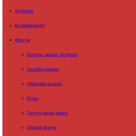
Лотерея
Коэффициент
Форум
Бонусы, акции, бездепы
Онлайн-казино
Оффлайн-казино
Игры
Другие виды азарта
Общий форум