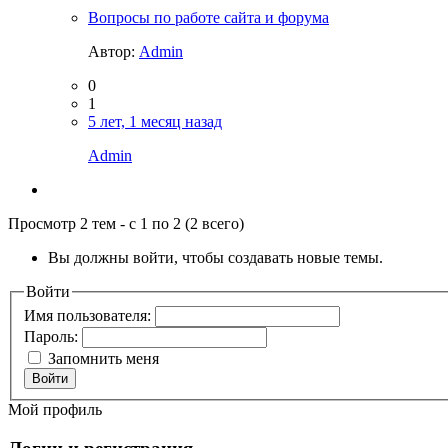
Вопросы по работе сайта и форума
Автор:
Admin
0
1
5 лет, 1 месяц назад
Admin
Просмотр 2 тем - с 1 по 2 (2 всего)
Вы должны войти, чтобы создавать новые темы.
Войти
Имя пользователя:
Пароль:
Запомнить меня
Войти
Мой профиль