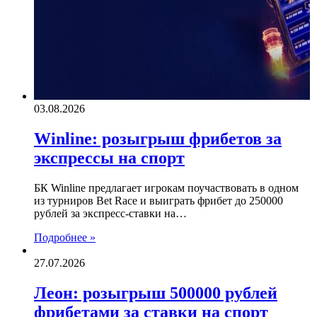
03.08.2026
Winline: розыгрыш фрибетов за
экспрессы на спорт
БК Winline предлагает игрокам поучаствовать в одном
из турниров Bet Race и выиграть фрибет до 250000
рублей за экспресс-ставки на…
Подробнее »
27.07.2026
Леон: розыгрыш 500000 рублей
фрибетами за ставки на спорт