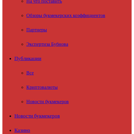
На что поставить
Обзоры букмекерских коэффициентов
Партнеры
Экспертиза Бубнова
Публикации
Все
Криптовалюты
Новости букмекеров
Новости букмекеров
Казино