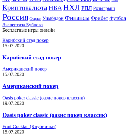
НХЛ
Криптовалюта
НБА
РПЛ
Розыгрыш
Россия
Финансы
Фрибет
Футбол
Уимблдон
Спартак
Экспертиза Бубнова
Бесплатные игры онлайн
Карибский стад покер
15.07.2020
Карибский стад покер
Американский покер
15.07.2020
Американский покер
Oasis poker classic (оазис покер классик)
19.07.2020
Oasis poker classic (оазис покер классик)
Fruit Cocktail (Клубнички)
15.07.2020