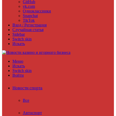
GitHub
vk.com
Одноклассники
Snapchat
TikTok
Вход / Регистрация
Случайная статья
Sidebar
Switch skin
Искать
Меню
Искать
Switch skin
Войти
Новости спорта
Все
Автоспорт