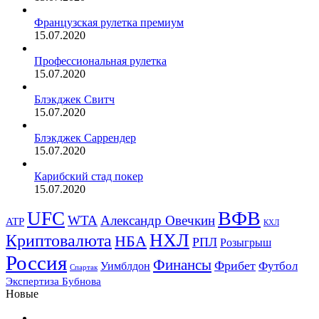
Французская рулетка премиум
15.07.2020
Профессиональная рулетка
15.07.2020
Блэкджек Свитч
15.07.2020
Блэкджек Саррендер
15.07.2020
Карибский стад покер
15.07.2020
ВФВ
UFC
WTA
Александр Овечкин
ATP
КХЛ
НХЛ
Криптовалюта
НБА
РПЛ
Розыгрыш
Россия
Финансы
Фрибет
Футбол
Уимблдон
Спартак
Экспертиза Бубнова
Новые