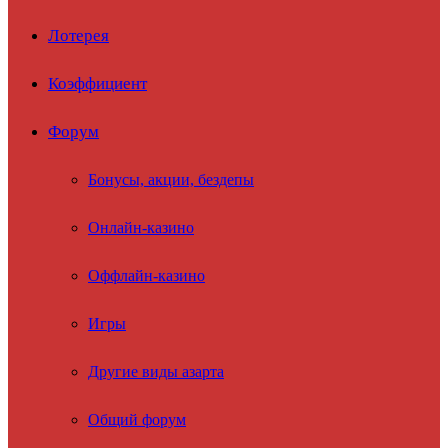
Лотерея
Коэффициент
Форум
Бонусы, акции, бездепы
Онлайн-казино
Оффлайн-казино
Игры
Другие виды азарта
Общий форум