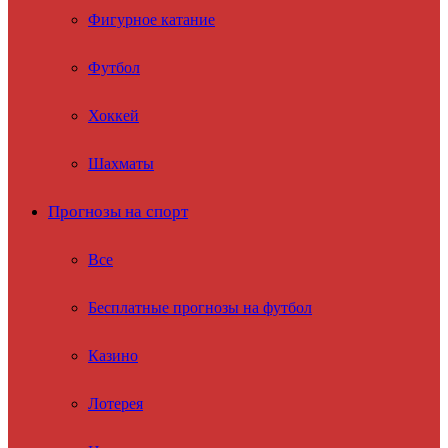
Фигурное катание
Футбол
Хоккей
Шахматы
Прогнозы на спорт
Все
Бесплатные прогнозы на футбол
Казино
Лотерея