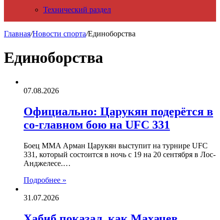
Технический раздел
Главная
/
Новости спорта
/
Единоборства
Единоборства
07.08.2026
Официально: Царукян подерётся в
со-главном бою на UFC 331
Боец MMA Арман Царукян выступит на турнире UFC
331, который состоится в ночь с 19 на 20 сентября в Лос-
Анджелесе.…
Подробнее »
31.07.2026
Хабиб показал, как Махачев