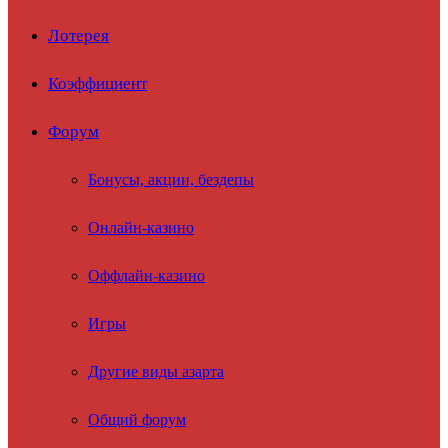
Лотерея
Коэффициент
Форум
Бонусы, акции, бездепы
Онлайн-казино
Оффлайн-казино
Игры
Другие виды азарта
Общий форум