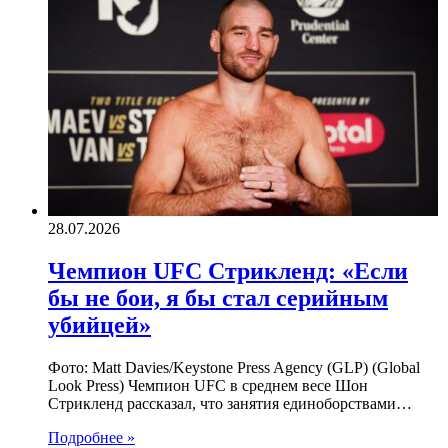
28.07.2026
Чемпион UFC Стрикленд: «Если
бы не бои, я бы стал серийным
убийцей»
Фото: Matt Davies/Keystone Press Agency (GLP) (Global
Look Press) Чемпион UFC в среднем весе Шон
Стрикленд рассказал, что занятия единоборствами…
Подробнее »