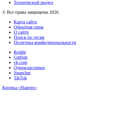
Технический раздел
© Все права защищены 2026
Карта сайта
Обратная связь
О сайте
Поиск по тегам
Политика конфиденциальности
Reddit
GitHub
vk.com
Одноклассники
Snapchat
TikTok
Кнопка «Наверх»