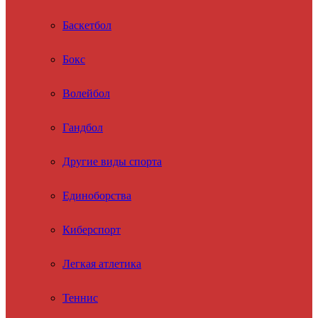
Баскетбол
Бокс
Волейбол
Гандбол
Другие виды спорта
Единоборства
Киберспорт
Легкая атлетика
Теннис