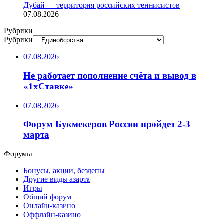
Дубай — территория российских теннисистов
07.08.2026
Рубрики
Рубрики
07.08.2026
Не работает пополнение счёта и вывод в
«1xСтавке»
07.08.2026
Форум Букмекеров России пройдет 2-3
марта
Форумы
Бонусы, акции, бездепы
Другие виды азарта
Игры
Общий форум
Онлайн-казино
Оффлайн-казино