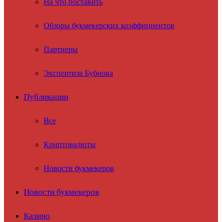
На что поставить
Обзоры букмекерских коэффициентов
Партнеры
Экспертиза Бубнова
Публикации
Все
Криптовалюты
Новости букмекеров
Новости букмекеров
Казино