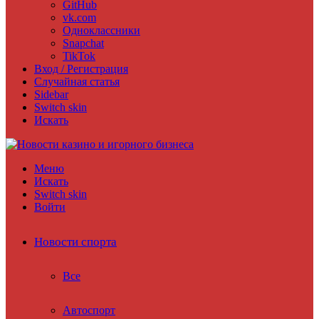
GitHub
vk.com
Одноклассники
Snapchat
TikTok
Вход / Регистрация
Случайная статья
Sidebar
Switch skin
Искать
Меню
Искать
Switch skin
Войти
Новости спорта
Все
Автоспорт