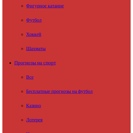
Фигурное катание
Футбол
Хоккей
Шахматы
Прогнозы на спорт
Все
Бесплатные прогнозы на футбол
Казино
Лотерея