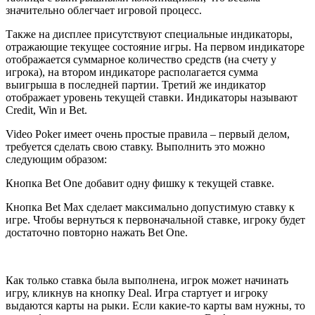
значительно облегчает игровой процесс.
Также на дисплее присутствуют специальные индикаторы,
отражающие текущее состояние игры. На первом индикаторе
отображается суммарное количество средств (на счету у
игрока), на втором индикаторе располагается сумма
выигрыша в последней партии. Третий же индикатор
отображает уровень текущей ставки. Индикаторы называют
Credit, Win и Bet.
Video Poker имеет очень простые правила – первый делом,
требуется сделать свою ставку. Выполнить это можно
следующим образом:
Кнопка Bet One добавит одну фишку к текущей ставке.
Кнопка Bet Max сделает максимально допустимую ставку к
игре. Чтобы вернуться к первоначальной ставке, игроку будет
достаточно повторно нажать Bet One.
Как только ставка была выполнена, игрок может начинать
игру, кликнув на кнопку Deal. Игра стартует и игроку
выдаются карты на рыки. Если какие-то карты вам нужны, то