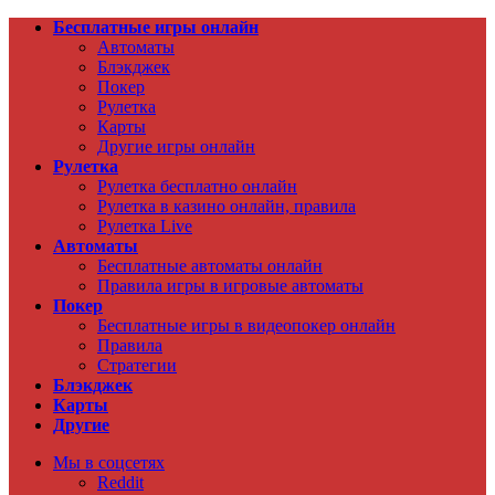
Бесплатные игры онлайн
Автоматы
Блэкджек
Покер
Рулетка
Карты
Другие игры онлайн
Рулетка
Рулетка бесплатно онлайн
Рулетка в казино онлайн, правила
Рулетка Live
Автоматы
Бесплатные автоматы онлайн
Правила игры в игровые автоматы
Покер
Бесплатные игры в видеопокер онлайн
Правила
Стратегии
Блэкджек
Карты
Другие
Мы в соцсетях
Reddit