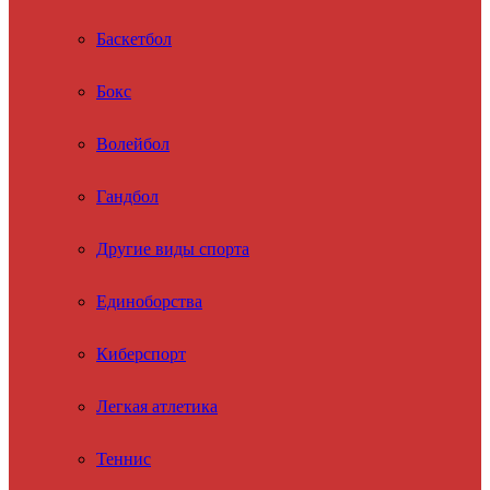
Баскетбол
Бокс
Волейбол
Гандбол
Другие виды спорта
Единоборства
Киберспорт
Легкая атлетика
Теннис