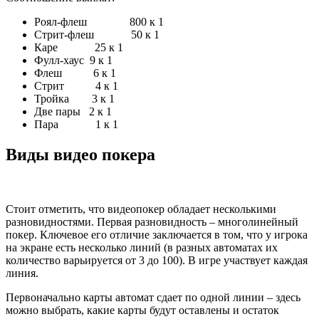
Роял-флеш 800 к 1
Стрит-флеш 50 к 1
Каре 25 к 1
Фулл-хаус 9 к 1
Флеш 6 к 1
Стрит 4 к 1
Тройка 3 к 1
Две пары 2 к 1
Пара 1 к 1
Виды видео покера
Стоит отметить, что видеопокер обладает несколькими
разновидностями. Первая разновидность – многолинейный
покер. Ключевое его отличие заключается в том, что у игрока
на экране есть несколько линий (в разных автоматах их
количество варьируется от 3 до 100). В игре участвует каждая
линия.
Первоначально карты автомат сдает по одной линии – здесь
можно выбрать, какие карты будут оставлены и остаток