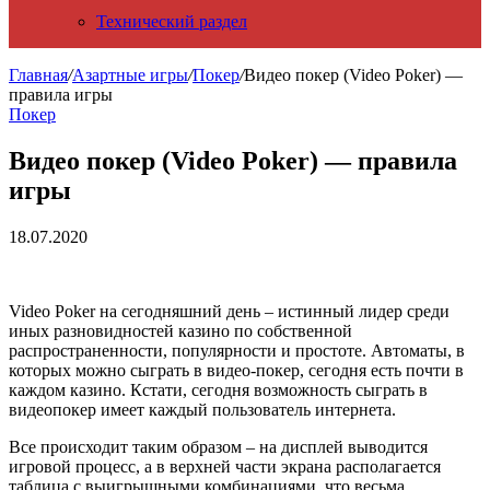
Технический раздел
Главная
/
Азартные игры
/
Покер
/
Видео покер (Video Poker) —
правила игры
Покер
Видео покер (Video Poker) — правила
игры
18.07.2020
Video Poker на сегодняшний день – истинный лидер среди
иных разновидностей казино по собственной
распространенности, популярности и простоте. Автоматы, в
которых можно сыграть в видео-покер, сегодня есть почти в
каждом казино. Кстати, сегодня возможность сыграть в
видеопокер имеет каждый пользователь интернета.
Все происходит таким образом – на дисплей выводится
игровой процесс, а в верхней части экрана располагается
таблица с выигрышными комбинациями, что весьма