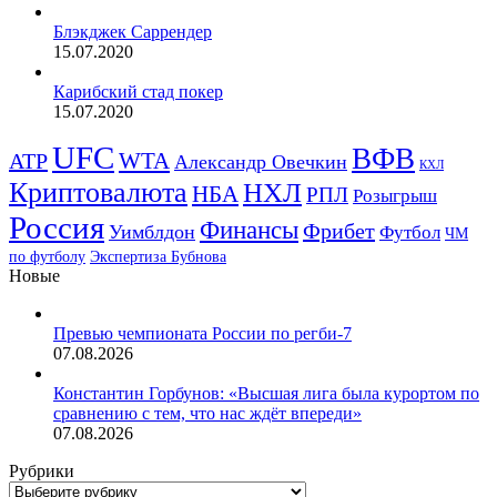
Блэкджек Саррендер
15.07.2020
Карибский стад покер
15.07.2020
UFC
ВФВ
ATP
WTA
Александр Овечкин
КХЛ
Криптовалюта
НХЛ
НБА
РПЛ
Розыгрыш
Россия
Финансы
Фрибет
Уимблдон
Футбол
ЧМ
по футболу
Экспертиза Бубнова
Новые
Превью чемпионата России по регби-7
07.08.2026
Константин Горбунов: «Высшая лига была курортом по
сравнению с тем, что нас ждёт впереди»
07.08.2026
Рубрики
Рубрики