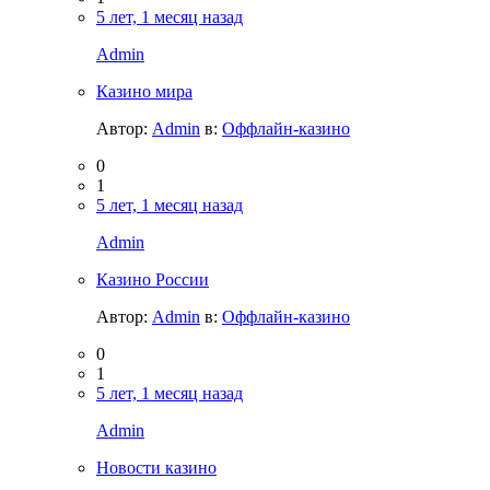
5 лет, 1 месяц назад
Admin
Казино мира
Автор:
Admin
в:
Оффлайн-казино
0
1
5 лет, 1 месяц назад
Admin
Казино России
Автор:
Admin
в:
Оффлайн-казино
0
1
5 лет, 1 месяц назад
Admin
Новости казино