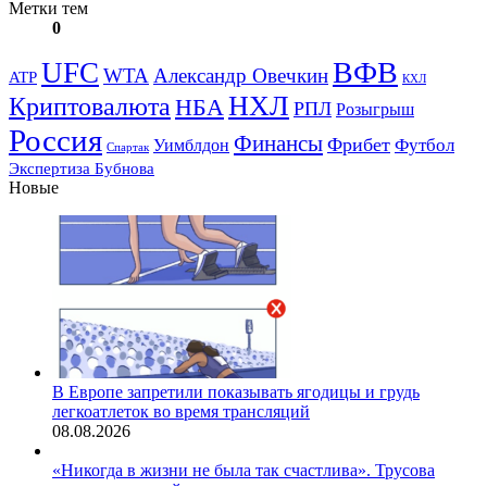
Метки тем
0
ВФВ
UFC
WTA
Александр Овечкин
ATP
КХЛ
НХЛ
Криптовалюта
НБА
РПЛ
Розыгрыш
Россия
Финансы
Фрибет
Футбол
Уимблдон
Спартак
Экспертиза Бубнова
Новые
В Европе запретили показывать ягодицы и грудь
легкоатлеток во время трансляций
08.08.2026
«Никогда в жизни не была так счастлива». Трусова