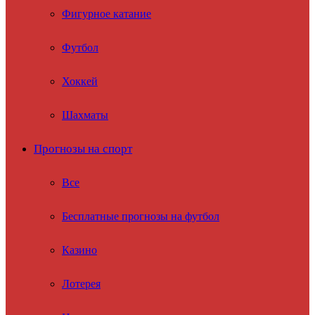
Фигурное катание
Футбол
Хоккей
Шахматы
Прогнозы на спорт
Все
Бесплатные прогнозы на футбол
Казино
Лотерея