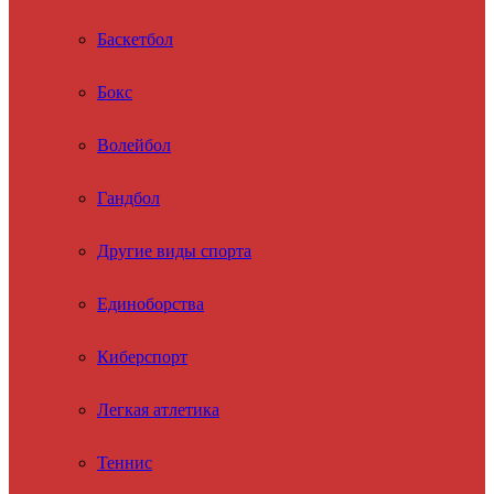
Баскетбол
Бокс
Волейбол
Гандбол
Другие виды спорта
Единоборства
Киберспорт
Легкая атлетика
Теннис