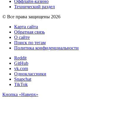
Оффлайн-казино
Технический раздел
© Все права защищены 2026
Карта сайта
Обратная связь
О сайте
Поиск по тегам
Политика конфиденциальности
Reddit
GitHub
vk.com
Одноклассники
Snapchat
TikTok
Кнопка «Наверх»