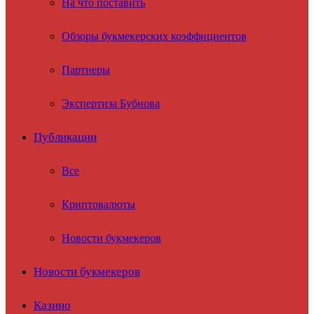
На что поставить
Обзоры букмекерских коэффициентов
Партнеры
Экспертиза Бубнова
Публикации
Все
Криптовалюты
Новости букмекеров
Новости букмекеров
Казино