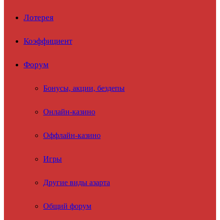
Лотерея
Коэффициент
Форум
Бонусы, акции, бездепы
Онлайн-казино
Оффлайн-казино
Игры
Другие виды азарта
Общий форум