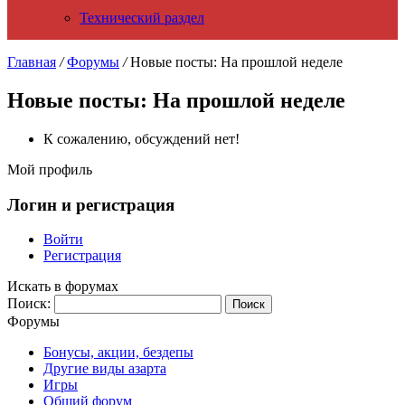
Технический раздел
Главная
/
Форумы
/
Новые посты: На прошлой неделе
Новые посты: На прошлой неделе
К сожалению, обсуждений нет!
Мой профиль
Логин и регистрация
Войти
Регистрация
Искать в форумах
Поиск:
Форумы
Бонусы, акции, бездепы
Другие виды азарта
Игры
Общий форум