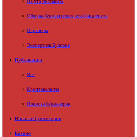
На что поставить
Обзоры букмекерских коэффициентов
Партнеры
Экспертиза Бубнова
Публикации
Все
Криптовалюты
Новости букмекеров
Новости букмекеров
Казино