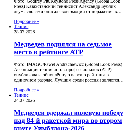
Фото: Godfrey Pitt/Keystone Press Agency (Global Look
Press) Казахстанский теннисист Александр Бублик
двумя словами описал свои эмоции от поражения в…
Подробнее »
Теннис
28.07.2026
Медведев поднялся на седьмое
место в рейтинге ATP
Фото: IMAGO/Pawel Andrachiewicz (Global Look Press)
Ассоциация теннисистов-профессионалов (ATP)
опубликовала обновлённую версию рейтинга в
одиночном разряде. Лучшим среди россиян является…
Подробнее »
Теннис
24.07.2026
Медведев одержал волевую победу
над 84-й ракеткой мира во втором
круге Уимблдона-2026