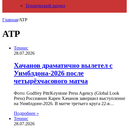
Технический раздел
Главная
/
ATP
ATP
Теннис
28.07.2026
Хачанов драматично вылетел с
Уимблдона-2026 после
четырёхчасового матча
Фото: Godfrey Pitt/Keystone Press Agency (Global Look
Press) Россиянин Карен Хачанов завершил выступление
на Уимблдоне-2026. В матче третьего круга 22-я…
Подробнее »
Теннис
28.07.2026