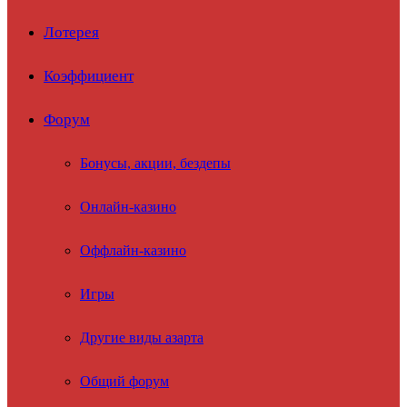
Лотерея
Коэффициент
Форум
Бонусы, акции, бездепы
Онлайн-казино
Оффлайн-казино
Игры
Другие виды азарта
Общий форум