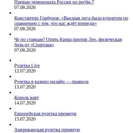
Превью чемпионата России по регби-7
07.08.2026
Константин Горбунов: «Высшая лига была курортом по
сравнению с тем, что нас ждёт впереди»
07.08.2026
Че по ставкам? Опять Криш против Лео, физическая
боль от «Спартака»
07.08.2026
Рулетка Live
12.07.2020
Рулетка в казино онлайн — правила
13.07.2020
Король карт
14.07.2020
Европейская рулетка премиум
15.07.2020
Американская рулетка премиум