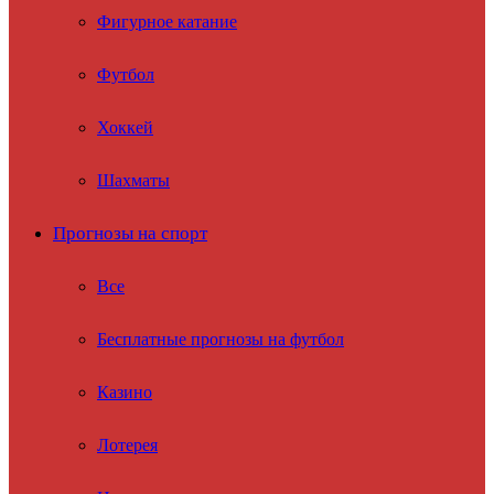
Фигурное катание
Футбол
Хоккей
Шахматы
Прогнозы на спорт
Все
Бесплатные прогнозы на футбол
Казино
Лотерея