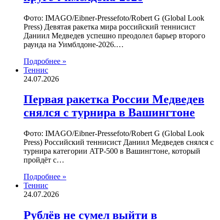
Фото: IMAGO/Eibner-Pressefoto/Robert G (Global Look
Press) Девятая ракетка мира российский теннисист
Даниил Медведев успешно преодолел барьер второго
раунда на Уимблдоне-2026.…
Подробнее »
Теннис
24.07.2026
Первая ракетка России Медведев
снялся с турнира в Вашингтоне
Фото: IMAGO/Eibner-Pressefoto/Robert G (Global Look
Press) Российский теннисист Даниил Медведев снялся с
турнира категории ATP-500 в Вашингтоне, который
пройдёт с…
Подробнее »
Теннис
24.07.2026
Рублёв не сумел выйти в