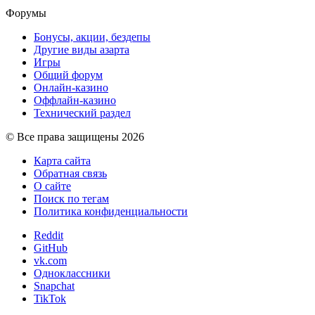
Форумы
Бонусы, акции, бездепы
Другие виды азарта
Игры
Общий форум
Онлайн-казино
Оффлайн-казино
Технический раздел
© Все права защищены 2026
Карта сайта
Обратная связь
О сайте
Поиск по тегам
Политика конфиденциальности
Reddit
GitHub
vk.com
Одноклассники
Snapchat
TikTok