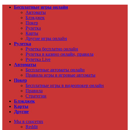
Бесплатные игры онлайн
Автоматы
Блэкджек
Покер
Рулетка
Карты
Другие игры онлайн
Рулетка
Рулетка бесплатно онлайн
Рулетка в казино онлайн, правила
Рулетка Live
Автоматы
Бесплатные автоматы онлайн
Правила игры в игровые автоматы
Покер
Бесплатные игры в видеопокер онлайн
Правила
Стратегии
Блэкджек
Карты
Другие
Мы в соцсетях
Reddit