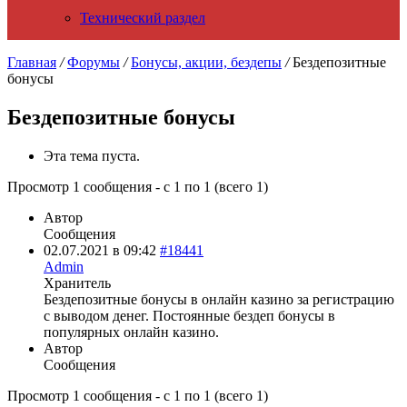
Технический раздел
Главная
/
Форумы
/
Бонусы, акции, бездепы
/
Бездепозитные
бонусы
Бездепозитные бонусы
Эта тема пуста.
Просмотр 1 сообщения - с 1 по 1 (всего 1)
Автор
Сообщения
02.07.2021 в 09:42
#18441
Admin
Хранитель
Бездепозитные бонусы в онлайн казино за регистрацию
с выводом денег. Постоянные бездеп бонусы в
популярных онлайн казино.
Автор
Сообщения
Просмотр 1 сообщения - с 1 по 1 (всего 1)