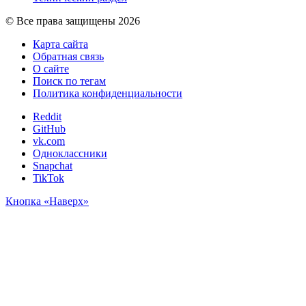
© Все права защищены 2026
Карта сайта
Обратная связь
О сайте
Поиск по тегам
Политика конфиденциальности
Reddit
GitHub
vk.com
Одноклассники
Snapchat
TikTok
Кнопка «Наверх»