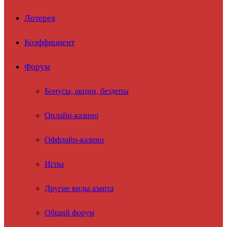
Лотерея
Коэффициент
Форум
Бонусы, акции, бездепы
Онлайн-казино
Оффлайн-казино
Игры
Другие виды азарта
Общий форум