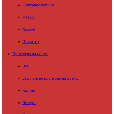
Фигурное катание
Футбол
Хоккей
Шахматы
Прогнозы на спорт
Все
Бесплатные прогнозы на футбол
Казино
Лотерея