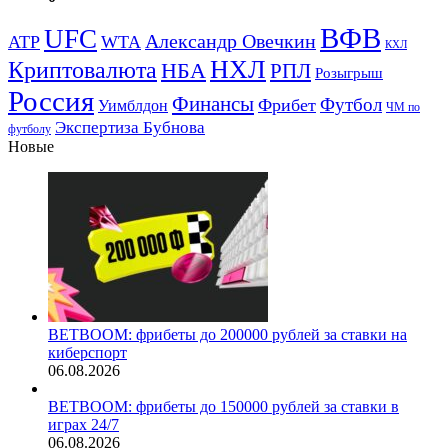
ВФВ
UFC
Александр Овечкин
ATP
WTA
КХЛ
НХЛ
Криптовалюта
НБА
РПЛ
Розыгрыш
Россия
Финансы
Футбол
Фрибет
Уимблдон
ЧМ по
Экспертиза Бубнова
футболу
Новые
BETBOOM: фрибеты до 200000 рублей за ставки на
киберспорт
06.08.2026
BETBOOM: фрибеты до 150000 рублей за ставки в
играх 24/7
06.08.2026