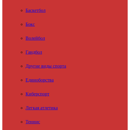
Баскетбол
Бокс
Волейбол
Гандбол
Другие виды спорта
Единоборства
Киберспорт
Легкая атлетика
Теннис