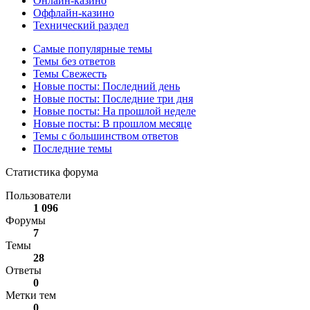
Онлайн-казино
Оффлайн-казино
Технический раздел
Самые популярные темы
Темы без ответов
Темы Свежесть
Новые посты: Последний день
Новые посты: Последние три дня
Новые посты: На прошлой неделе
Новые посты: В прошлом месяце
Темы с большинством ответов
Последние темы
Статистика форума
Пользователи
1 096
Форумы
7
Темы
28
Ответы
0
Метки тем
0