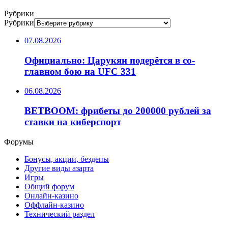
Рубрики
Рубрики
07.08.2026
Официально: Царукян подерётся в со-
главном бою на UFC 331
06.08.2026
BETBOOM: фрибеты до 200000 рублей за
ставки на киберспорт
Форумы
Бонусы, акции, бездепы
Другие виды азарта
Игры
Общий форум
Онлайн-казино
Оффлайн-казино
Технический раздел