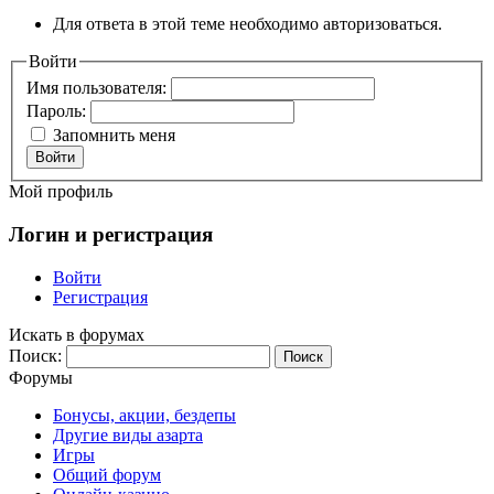
Для ответа в этой теме необходимо авторизоваться.
Войти
Имя пользователя:
Пароль:
Запомнить меня
Войти
Мой профиль
Логин и регистрация
Войти
Регистрация
Искать в форумах
Поиск:
Форумы
Бонусы, акции, бездепы
Другие виды азарта
Игры
Общий форум