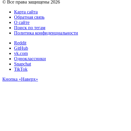
© Все права защищены 2026
Карта сайта
Обратная связь
О сайте
Поиск по тегам
Политика конфиденциальности
Reddit
GitHub
vk.com
Одноклассники
Snapchat
TikTok
Кнопка «Наверх»