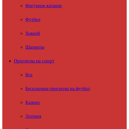
Фигурное катание
Футбол
Хоккей
Шахматы
Прогнозы на спорт
Все
Бесплатные прогнозы на футбол
Казино
Лотерея