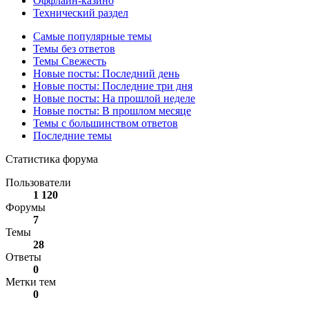
Оффлайн-казино
Технический раздел
Самые популярные темы
Темы без ответов
Темы Свежесть
Новые посты: Последний день
Новые посты: Последние три дня
Новые посты: На прошлой неделе
Новые посты: В прошлом месяце
Темы с большинством ответов
Последние темы
Статистика форума
Пользователи
1 120
Форумы
7
Темы
28
Ответы
0
Метки тем
0