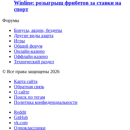
Winline: розыгрыш фрибетов за ставки на
спорт
Форумы
Бонусы, акции, бездепы
Другие виды азарта
Игры
Общий форум
Онлайн-казино
Оффлайн-казино
Технический раздел
© Все права защищены 2026
Карта сайта
Обратная связь
О сайте
Поиск по тегам
Политика конфиденциальности
Reddit
GitHub
vk.com
Одноклассники