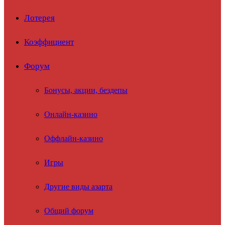
Лотерея
Коэффициент
Форум
Бонусы, акции, бездепы
Онлайн-казино
Оффлайн-казино
Игры
Другие виды азарта
Общий форум