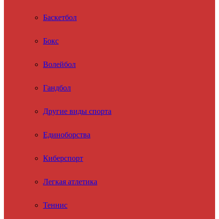
Баскетбол
Бокс
Волейбол
Гандбол
Другие виды спорта
Единоборства
Киберспорт
Легкая атлетика
Теннис