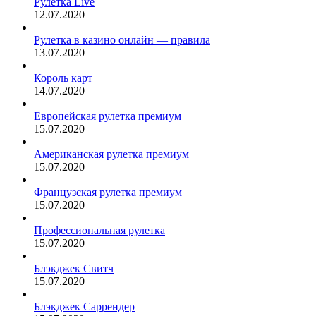
Рулетка Live
12.07.2020
Рулетка в казино онлайн — правила
13.07.2020
Король карт
14.07.2020
Европейская рулетка премиум
15.07.2020
Американская рулетка премиум
15.07.2020
Французская рулетка премиум
15.07.2020
Профессиональная рулетка
15.07.2020
Блэкджек Свитч
15.07.2020
Блэкджек Саррендер