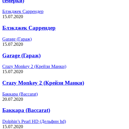
семерки)
Блэкджек Саррендер
15.07.2020
Блэкджек Саррендер
Garage (Гараж)
15.07.2020
Garage (Гараж)
Crazy Monkey 2 (Крейзи Манки)
15.07.2020
Crazy Monkey 2 (Крейзи Манки)
Баккара (Baccarat)
20.07.2020
Баккара (Baccarat)
Dolphin’s Pearl HD (Дельфин hd)
15.07.2020