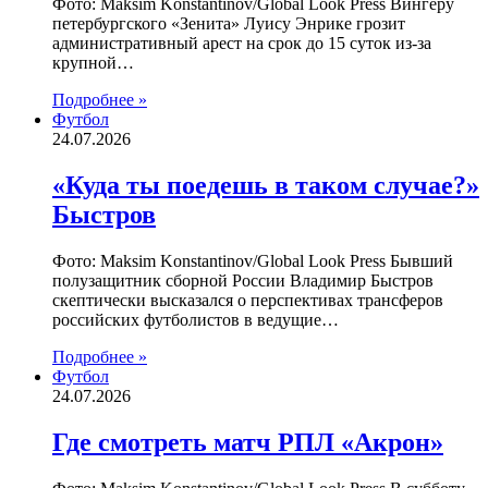
Фото: Maksim Konstantinov/Global Look Press Вингеру
петербургского «Зенита» Луису Энрике грозит
административный арест на срок до 15 суток из-за
крупной…
Подробнее »
Футбол
24.07.2026
«Куда ты поедешь в таком случае?»
Быстров
Фото: Maksim Konstantinov/Global Look Press Бывший
полузащитник сборной России Владимир Быстров
скептически высказался о перспективах трансферов
российских футболистов в ведущие…
Подробнее »
Футбол
24.07.2026
Где смотреть матч РПЛ «Акрон»