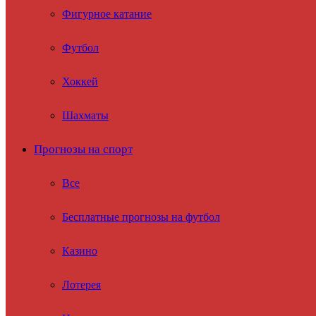
Фигурное катание
Футбол
Хоккей
Шахматы
Прогнозы на спорт
Все
Бесплатные прогнозы на футбол
Казино
Лотерея