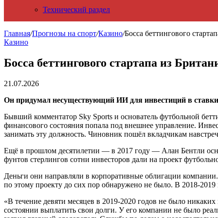
Технический раздел
Главная
/
Прогнозы на спорт
/
Казино
/
Босса беттингового старта
Казино
Босса беттингового стартапа из Британ
21.07.2026
Он придумал несуществующий ИИ для инвестиций в ставки
Бывший комментатор Sky Sports и основатель футбольной бетти
финансового состояния попала под внешнее управление. Инвес
занимать эту должность. Чиновник пошёл вкладчикам навстреч
Ещё в прошлом десятилетии — в 2017 году
— Алан Бентли осн
фунтов стерлингов сотни инвесторов дали на проект футбольно
Деньги они направляли в корпоративные облигации компании. 
по этому проекту до сих пор обнаружено не было. В 2018-2019
«В течение девяти месяцев в 2019-2020 годов не было никаких
состоянии выплатить свои долги. У его компании не было реа