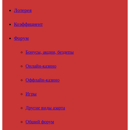
Лотерея
Коэффициент
Форум
Бонусы, акции, бездепы
Онлайн-казино
Оффлайн-казино
Игры
Другие виды азарта
Общий форум