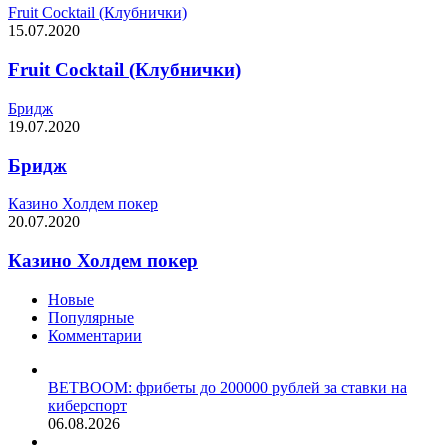
Fruit Cocktail (Клубнички)
15.07.2020
Fruit Cocktail (Клубнички)
Бридж
19.07.2020
Бридж
Казино Холдем покер
20.07.2020
Казино Холдем покер
Новые
Популярные
Комментарии
BETBOOM: фрибеты до 200000 рублей за ставки на
киберспорт
06.08.2026