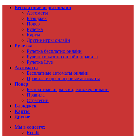
Бесплатные игры онлайн
Автоматы
Блэкджек
Покер
Рулетка
Карты
Другие игры онлайн
Рулетка
Рулетка бесплатно онлайн
Рулетка в казино онлайн, правила
Рулетка Live
Автоматы
Бесплатные автоматы онлайн
Правила игры в игровые автоматы
Покер
Бесплатные игры в видеопокер онлайн
Правила
Стратегии
Блэкджек
Карты
Другие
Мы в соцсетях
Reddit