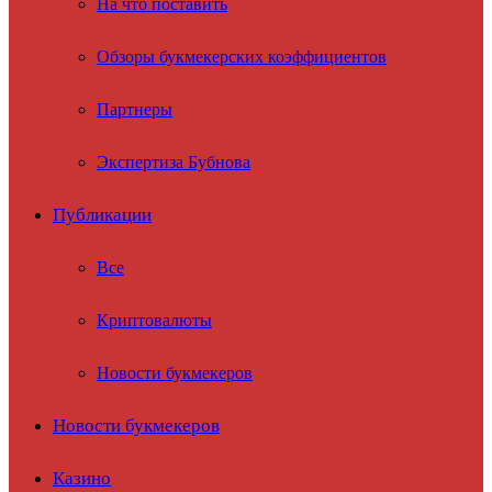
На что поставить
Обзоры букмекерских коэффициентов
Партнеры
Экспертиза Бубнова
Публикации
Все
Криптовалюты
Новости букмекеров
Новости букмекеров
Казино