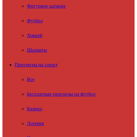
Фигурное катание
Футбол
Хоккей
Шахматы
Прогнозы на спорт
Все
Бесплатные прогнозы на футбол
Казино
Лотерея