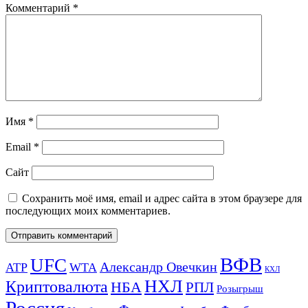
Комментарий
*
Имя
*
Email
*
Сайт
Сохранить моё имя, email и адрес сайта в этом браузере для
последующих моих комментариев.
ВФВ
UFC
Александр Овечкин
ATP
WTA
КХЛ
НХЛ
Криптовалюта
НБА
РПЛ
Розыгрыш
Россия