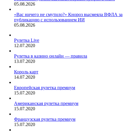
05.08.2026
«Вас ничего не смутило?» Кнороз высмеяла ВФЛА за
публикацию с использованием ИИ
05.08.2026
Рулетка Live
12.07.2020
Рулетка в казино онлайн — правила
13.07.2020
Король карт
14.07.2020
Европейская рулетка премиум
15.07.2020
Американская рулетка премиум
15.07.2020
Французская рулетка премиум
15.07.2020