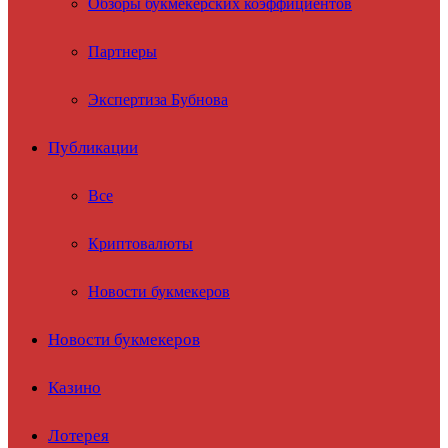
Обзоры букмекерских коэффициентов
Партнеры
Экспертиза Бубнова
Публикации
Все
Криптовалюты
Новости букмекеров
Новости букмекеров
Казино
Лотерея