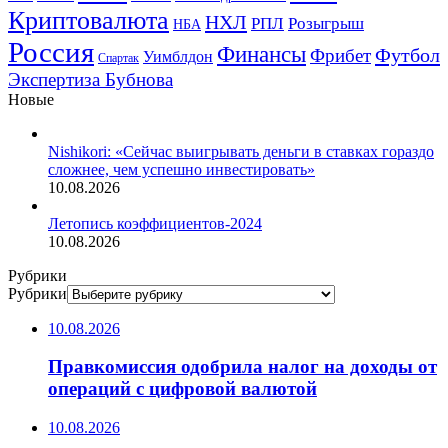
Криптовалюта
НХЛ
РПЛ
Розыгрыш
НБА
Россия
Финансы
Футбол
Фрибет
Уимблдон
Спартак
Экспертиза Бубнова
Новые
Nishikori: «Сейчас выигрывать деньги в ставках гораздо
сложнее, чем успешно инвестировать»
10.08.2026
Летопись коэффициентов-2024
10.08.2026
Рубрики
Рубрики
10.08.2026
Правкомиссия одобрила налог на доходы от
операций с цифровой валютой
10.08.2026