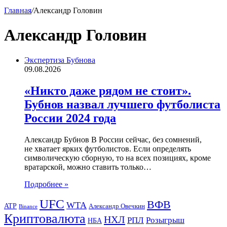
Главная
/
Александр Головин
Александр Головин
Экспертиза Бубнова
09.08.2026
«Никто даже рядом не стоит».
Бубнов назвал лучшего футболиста
России 2024 года
Александр Бубнов В России сейчас, без сомнений,
не хватает ярких футболистов. Если определять
символическую сборную, то на всех позициях, кроме
вратарской, можно ставить только…
Подробнее »
UFC
ВФВ
WTA
ATP
Александр Овечкин
Binance
Криптовалюта
НХЛ
РПЛ
Розыгрыш
НБА