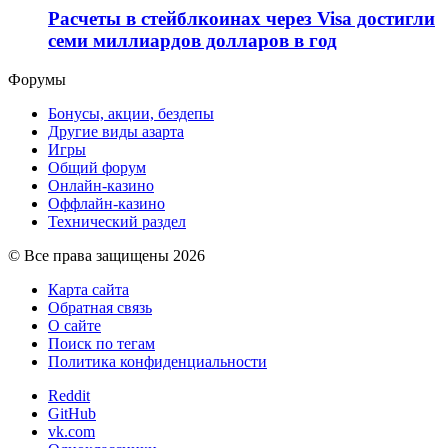
Расчеты в стейблкоинах через Visa достигли
семи миллиардов долларов в год
Форумы
Бонусы, акции, бездепы
Другие виды азарта
Игры
Общий форум
Онлайн-казино
Оффлайн-казино
Технический раздел
© Все права защищены 2026
Карта сайта
Обратная связь
О сайте
Поиск по тегам
Политика конфиденциальности
Reddit
GitHub
vk.com