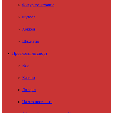
Фигурное катание
Футбол
Хоккей
Шахматы
Прогнозы на спорт
Все
Казино
Лотерея
На что поставить