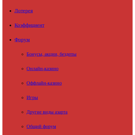
Лотерея
Коэффициент
Форум
Бонусы, акции, бездепы
Онлайн-казино
Оффлайн-казино
Игры
Другие виды азарта
Общий форум