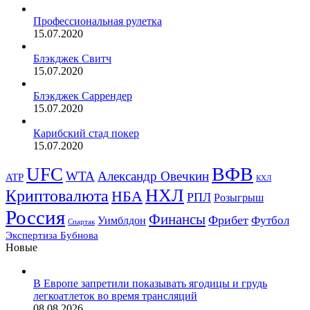
Профессиональная рулетка
15.07.2020
Блэкджек Свитч
15.07.2020
Блэкджек Саррендер
15.07.2020
Карибский стад покер
15.07.2020
ВФВ
UFC
WTA
Александр Овечкин
ATP
КХЛ
НХЛ
Криптовалюта
НБА
РПЛ
Розыгрыш
Россия
Финансы
Фрибет
Футбол
Уимблдон
Спартак
Экспертиза Бубнова
Новые
В Европе запретили показывать ягодицы и грудь
легкоатлеток во время трансляций
08.08.2026