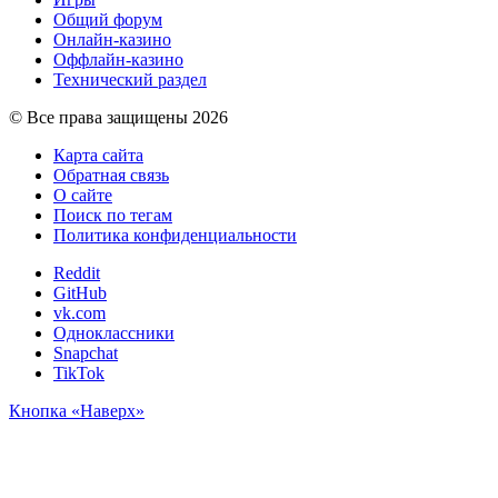
Общий форум
Онлайн-казино
Оффлайн-казино
Технический раздел
© Все права защищены 2026
Карта сайта
Обратная связь
О сайте
Поиск по тегам
Политика конфиденциальности
Reddit
GitHub
vk.com
Одноклассники
Snapchat
TikTok
Кнопка «Наверх»