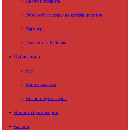
На что поставить
Обзоры букмекерских коэффициентов
Партнеры
Экспертиза Бубнова
Публикации
Все
Криптовалюты
Новости букмекеров
Новости букмекеров
Казино