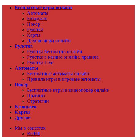
Бесплатные игры онлайн
Автоматы
Блэкджек
Покер
Рулетка
Карты
Другие игры онлайн
Рулетка
Рулетка бесплатно онлайн
Рулетка в казино онлайн, правила
Рулетка Live
Автоматы
Бесплатные автоматы онлайн
Правила игры в игровые автоматы
Покер
Бесплатные игры в видеопокер онлайн
Правила
Стратегии
Блэкджек
Карты
Другие
Мы в соцсетях
Reddit