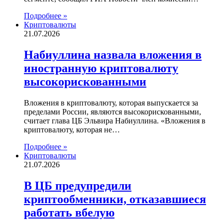
Подробнее »
Криптовалюты
21.07.2026
Набиуллина назвала вложения в
иностранную криптовалюту
высокорискованными
Вложения в криптовалюту, которая выпускается за
пределами России, являются высокорискованными,
считает глава ЦБ Эльвира Набиуллина. «Вложения в
криптовалюту, которая не…
Подробнее »
Криптовалюты
21.07.2026
В ЦБ предупредили
криптообменники, отказавшиеся
работать вбелую