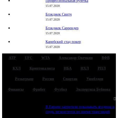
Профессиональная рулетка
15.07.2020
Блэкджек Свитч
15.07.2020
Блэкджек Саррендер
15.07.2020
Карибский стад покер
15.07.2020
ATP
UFC
WTA
Александр Овечкин
ВФВ
КХЛ
Криптовалюта
НБА
НХЛ
РПЛ
Розыгрыш
Россия
Спартак
Уимблдон
Финансы
Фрибет
Футбол
Экспертиза Бубнова
Новые
В Европе запретили показывать ягодицы и
грудь легкоатлеток во время трансляций
08.08.2026