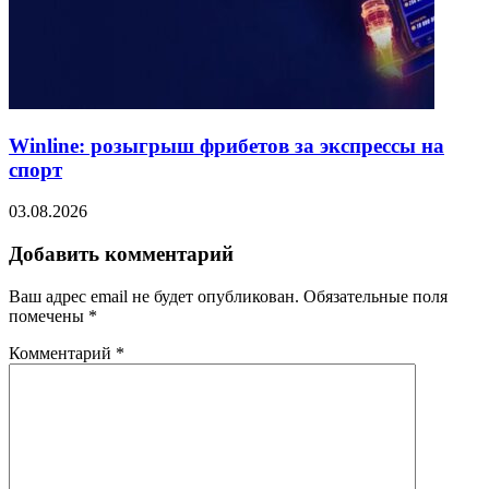
Winline: розыгрыш фрибетов за экспрессы на
спорт
03.08.2026
Добавить комментарий
Ваш адрес email не будет опубликован.
Обязательные поля
помечены
*
Комментарий
*