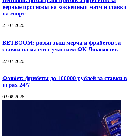
BetBoom: розыгрыш призов и фрибетов за
верные прогнозы на хоккейный матч и ставки
на спорт
21.07.2026
BETBOOM: розыгрыш мерча и фрибетов за
ставки на матчи с участием ФК Локомотив
27.07.2026
Фонбет: фрибеты до 100000 рублей за ставки в
играх 24/7
03.08.2026