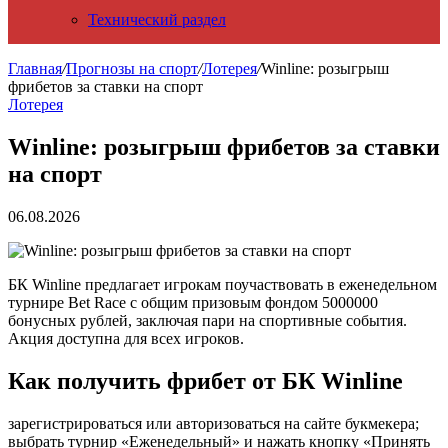
Технический раздел
Главная
/
Прогнозы на спорт
/
Лотерея
/
Winline: розыгрыш
фрибетов за ставки на спорт
Лотерея
Winline: розыгрыш фрибетов за ставки
на спорт
06.08.2026
БК Winline предлагает игрокам поучаствовать в еженедельном
турнире Bet Race с общим призовым фондом 5000000
бонусных рублей, заключая пари на спортивные события.
Акция доступна для всех игроков.
Как получить фрибет от БК Winline
зарегистрироваться или авторизоваться на сайте букмекера;
выбрать турнир «Еженедельный» и нажать кнопку «Принять