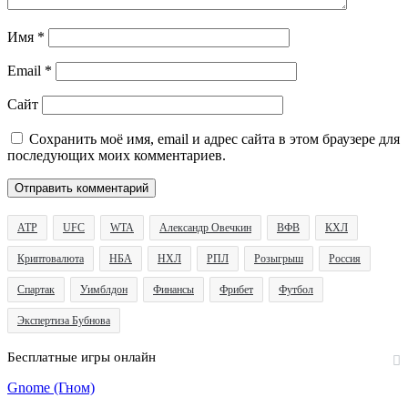
Имя
*
Email
*
Сайт
Сохранить моё имя, email и адрес сайта в этом браузере для
последующих моих комментариев.
ATP
UFC
WTA
Александр Овечкин
ВФВ
КХЛ
Криптовалюта
НБА
НХЛ
РПЛ
Розыгрыш
Россия
Спартак
Уимблдон
Финансы
Фрибет
Футбол
Экспертиза Бубнова
Бесплатные игры онлайн
Gnome (Гном)