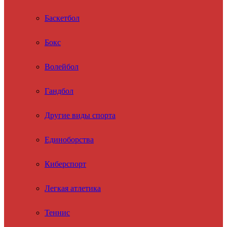
Баскетбол
Бокс
Волейбол
Гандбол
Другие виды спорта
Единоборства
Киберспорт
Легкая атлетика
Теннис