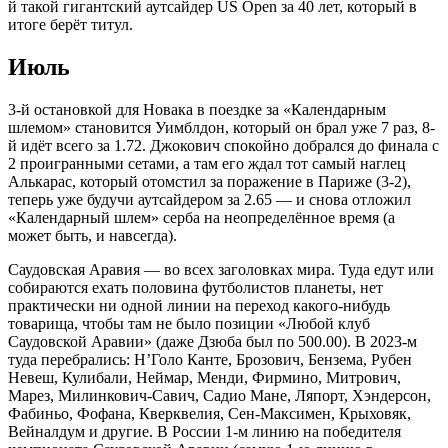
й такой гигантский аутсайдер US Open за 40 лет, который в
итоге берёт титул.
Июль
3-й остановкой для Новака в поездке за «Календарным
шлемом» становится Уимблдон, который он брал уже 7 раз, 8-
й идёт всего за 1.72. Джокович спокойно добрался до финала с
2 проигранными сетами, а там его ждал тот самый наглец
Алькарас, который отомстил за поражение в Париже (3-2),
теперь уже будучи аутсайдером за 2.65 — и снова отложил
«Календарный шлем» серба на неопределённое время (а
может быть, и навсегда).
Саудовская Аравия — во всех заголовках мира. Туда едут или
собираются ехать половина футболистов планеты, нет
практически ни одной линии на переход какого-нибудь
товарища, чтобы там не было позиции «Любой клуб
Саудовской Аравии» (даже Дзюба был по 500.00). В 2023-м
туда перебрались: Н’Голо Канте, Брозович, Бензема, Рубен
Невеш, Кулибали, Неймар, Менди, Фирмино, Митрович,
Марез, Милинкович-Савич, Садио Мане, Ляпорт, Хэндерсон,
Фабиньо, Фофана, Кверквелия, Сен-Максимен, Крыховяк,
Вейналдум и другие. В России 1-м линию на победителя