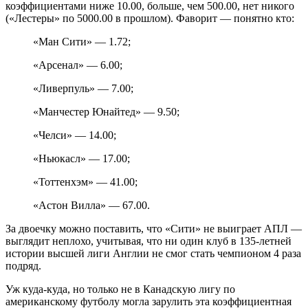
коэффициентами ниже 10.00, больше, чем 500.00, нет никого
(«Лестеры» по 5000.00 в прошлом). Фаворит — понятно кто:
«Ман Сити» — 1.72;
«Арсенал» — 6.00;
«Ливерпуль» — 7.00;
«Манчестер Юнайтед» — 9.50;
«Челси» — 14.00;
«Ньюкасл» — 17.00;
«Тоттенхэм» — 41.00;
«Астон Вилла» — 67.00.
За двоечку можно поставить, что «Сити» не выиграет АПЛ —
выглядит неплохо, учитывая, что ни один клуб в 135-летней
истории высшей лиги Англии не смог стать чемпионом 4 раза
подряд.
Уж куда-куда, но только не в Канадскую лигу по
американскому футболу могла зарулить эта коэффициентная