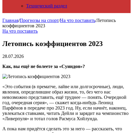
Технический раздел
Главная
/
Прогнозы на спорт
/
На что поставить
/
Летопись
коэффициентов 2023
На что поставить
Летопись коэффициентов 2023
28.07.2026
Как, вы ещё не болеете за «Суиндон»?
«Это события (в прематче, лайве или долгосрочные), люди,
явления, определившие образ жизни, то, без чего нас
невозможно представить, ещё труднее — понять. Очередной
год, очередная серия», — скажет когда-нибудь Леонид
Парфёнов в передаче про 2023 год. Ну, если начнёт, наконец,
увлекаться ставками, читать Дейли и зарядит на чемпионство
«Ливерпуля» и тотал голов Расмуса Хойлунда.
А пока нам придётся сделать это за него — рассказать, что