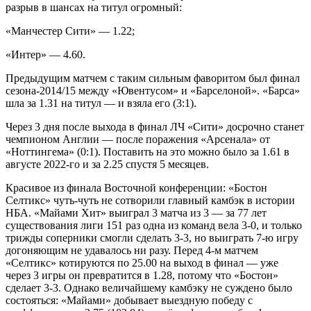
разрыв в шансах на титул огромный:
«Манчестер Сити» — 1.22;
«Интер» — 4.60.
Предыдущим матчем с таким сильным фаворитом был финал
сезона-2014/15 между «Ювентусом» и «Барселоной». «Барса»
шла за 1.31 на титул — и взяла его (3:1).
Через 3 дня после выхода в финал ЛЧ «Сити» досрочно станет
чемпионом Англии — после поражения «Арсенала» от
«Ноттингема» (0:1). Поставить на это можно было за 1.61 в
августе 2022-го и за 2.25 спустя 5 месяцев.
Красивое из финала Восточной конференции: «Бостон
Селтикс» чуть-чуть не сотворили главный камбэк в истории
НБА. «Майами Хит» выиграл 3 матча из 3 — за 77 лет
существования лиги 151 раз одна из команд вела 3-0, и только
трижды соперники смогли сделать 3-3, но выиграть 7-ю игру
догоняющим не удавалось ни разу. Перед 4-м матчем
«Селтикс» котируются по 25.00 на выход в финал — уже
через 3 игры он превратится в 1.28, потому что «Бостон»
сделает 3-3. Однако величайшему камбэку не суждено было
состояться: «Майами» добывает выездную победу с