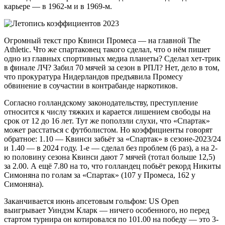
карьере — в 1962-м и в 1969-м.
Огромный текст про Квинси Промеса — на главной The
Athletic. Что же спартаковец такого сделал, что о нём пишет
одно из главных спортивных медиа планеты? Сделал хет-трик
в финале ЛЧ? Забил 70 мячей за сезон в РПЛ? Нет, дело в том,
что прокуратура Нидерландов предъявила Промесу
обвинение в соучастии в контрабанде наркотиков.
Согласно голландскому законодательству, преступление
относится к числу тяжких и карается лишением свободы на
срок от 12 до 16 лет. Тут же поползли слухи, что «Спартак»
может расстаться с футболистом. Но коэффициенты говорят
обратное: 1.10 — Квинси забьёт за «Спартак» в сезоне-2023/24
и 1.40 — в 2024 году. 1-е — сделал без проблем (6 раз), а на 2-
ю половину сезона Квинси дают 7 мячей (тотал больше 12,5)
за 2.00. А ещё
7.80
на то, что голландец побьёт рекорд Никиты
Симоняна по голам за «Спартак» (107 у Промеса, 162 у
Симоняна).
Заканчивается июнь апсетовым гольфом: US Open
выигрывает Уиндэм Кларк — ничего особенного, но перед
стартом турнира он котировался по 101.00 на победу — это 3-