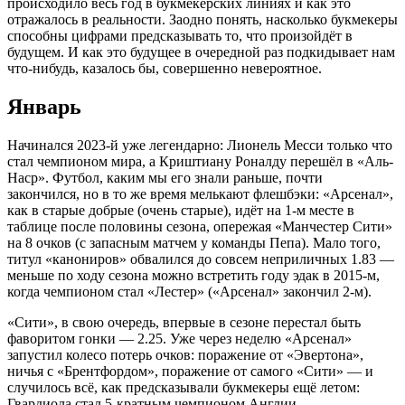
происходило весь год в
букмекерских линиях и как это
отражалось в реальности. Заодно понять, насколько букмекеры
способны цифрами предсказывать то, что произойдёт в
будущем. И как это будущее в очередной раз подкидывает нам
что-нибудь, казалось бы, совершенно невероятное.
Январь
Начинался 2023-й уже легендарно: Лионель Месси только что
стал чемпионом мира, а Криштиану Роналду перешёл в «Аль-
Наср». Футбол, каким мы его знали раньше, почти
закончился, но в то же время мелькают флешбэки: «Арсенал»,
как в старые добрые (очень старые), идёт на 1-м месте в
таблице после половины сезона, опережая «Манчестер Сити»
на 8 очков (с запасным матчем у команды Пепа). Мало того,
титул «канониров» обвалился до совсем неприличных 1.83 —
меньше по ходу сезона можно встретить году эдак в 2015-м,
когда чемпионом стал «Лестер» («Арсенал» закончил 2-м).
«Сити», в свою очередь, впервые в сезоне перестал быть
фаворитом гонки — 2.25. Уже через неделю «Арсенал»
запустил колесо потерь очков: поражение от «Эвертона»,
ничья с «Брентфордом», поражение от самого «Сити» — и
случилось всё, как предсказывали букмекеры ещё летом:
Гвардиола стал 5-кратным чемпионом Англии.