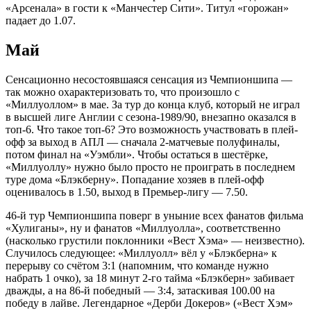
«Арсенала» в гости к «Манчестер Сити». Титул «горожан»
падает до 1.07.
Май
Сенсационно несостоявшаяся сенсация из Чемпионшипа —
так можно охарактеризовать то, что произошло с
«Миллуоллом» в мае. За тур до конца клуб, который не играл
в высшей лиге Англии с сезона-1989/90, внезапно оказался в
топ-6. Что такое топ-6? Это возможность участвовать в плей-
офф за выход в АПЛ — сначала 2-матчевые полуфиналы,
потом финал на «Уэмбли». Чтобы остаться в шестёрке,
«Миллуоллу» нужно было просто не проиграть в последнем
туре дома «Блэкберну». Попадание хозяев в плей-офф
оценивалось в 1.50, выход в Премьер-лигу — 7.50.
46-й тур Чемпионшипа поверг в уныние всех фанатов фильма
«Хулиганы», ну и фанатов «Миллуолла», соответственно
(насколько грустили поклонники «Вест Хэма» — неизвестно).
Случилось следующее: «Миллуолл» вёл у «Блэкберна» к
перерыву со счётом 3:1 (напомним, что команде нужно
набрать 1 очко), за 18 минут 2-го тайма «Блэкберн» забивает
дважды, а на 86-й победный — 3:4, затаскивая 100.00 на
победу в лайве. Легендарное «Дерби Докеров» («Вест Хэм»