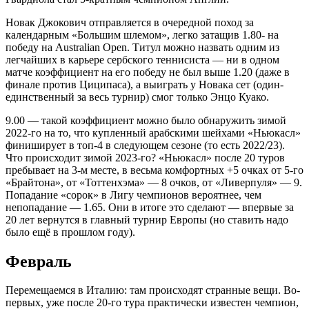
Новак Джокович отправляется в очередной поход за
календарным «Большим шлемом», легко затащив 1.80- на
победу на Australian Open. Титул можно назвать одним из
легчайших в карьере сербского теннисиста — ни в одном
матче коэффициент на его победу не был выше 1.20 (даже в
финале против Циципаса), а выиграть у Новака сет (один-
единственный за весь турнир) смог только Энцо Куако.
9.00 — такой коэффициент можно было обнаружить зимой
2022-го на то, что купленный арабскими шейхами «Ньюкасл»
финиширует в топ-4 в следующем сезоне (то есть 2022/23).
Что происходит зимой 2023-го? «Ньюкасл» после 20 туров
пребывает на 3-м месте, в весьма комфортных +5 очках от 5-го
«Брайтона», от «Тоттенхэма» — 8 очков, от «Ливерпуля» — 9.
Попадание «сорок» в Лигу чемпионов вероятнее, чем
непопадание — 1.65. Они в итоге это сделают — впервые за
20 лет вернутся в главный турнир Европы (но ставить надо
было ещё в прошлом году).
Февраль
Перемещаемся в Италию: там происходят странные вещи. Во-
первых, уже после 20-го тура практически известен чемпион,