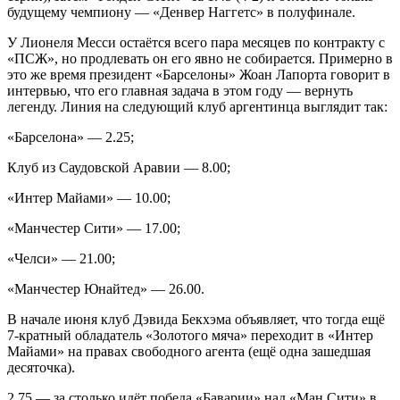
будущему чемпиону — «Денвер Наггетс» в полуфинале.
У Лионеля Месси остаётся всего пара месяцев по контракту с
«ПСЖ», но продлевать он его явно не собирается. Примерно в
это же время президент «Барселоны» Жоан Лапорта говорит в
интервью, что его главная задача в этом году — вернуть
легенду. Линия на следующий клуб аргентинца выглядит так:
«Барселона» — 2.25;
Клуб из Саудовской Аравии — 8.00;
«Интер Майами» — 10.00;
«Манчестер Сити» — 17.00;
«Челси» — 21.00;
«Манчестер Юнайтед» — 26.00.
В начале июня клуб Дэвида Бекхэма объявляет, что тогда ещё
7-кратный обладатель «Золотого мяча» переходит в «Интер
Майами» на правах свободного агента (ещё одна зашедшая
десяточка).
2.75 — за столько идёт победа «Баварии» над «Ман Сити» в