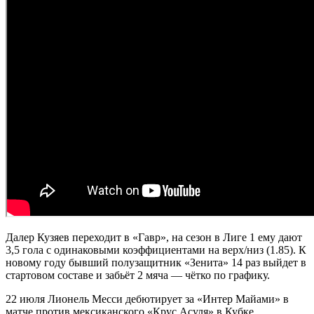
Далер Кузяев переходит в «Гавр», на сезон в Лиге 1 ему дают
3,5 гола с одинаковыми коэффициентами на верх/низ (1.85). К
новому году бывший полузащитник «Зенита» 14 раз выйдет в
стартовом составе и забьёт 2 мяча — чётко по графику.
22 июля Лионель Месси дебютирует за «Интер Майами» в
матче против мексиканского «Крус Асуля» в Кубке