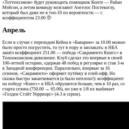
«Тоттенхэмом» будет руководить помощник Конте — Райан
Мэйсон, а летом команду возглавит Ангелос Постекоглу,
который был даже не в топ-10 по вероятности — с
коэффициентом 23.00 🤨
Апрель
Если в случае с переходом Кейна в «Баварию» за 10.00 можно
было просто погрустить, то тут в пору и заплакать: в НБА
зашёл коэффициент 251.00 — победа «Сакраменто Кингс» в
Тихоокеанском дивизионе. Клуб сделал это впервые в своей
100-летней истории, одержав 48 побед в регулярке и став 3-м
в Западной конференции. Параллельно, впервые за 16
сезонов, «Сакраменто» оформит путёвку в плей-офф. Но
сказка быстро заканчивается (а было неплохо!): коэффициент
на победу «Кингс» в НБА обрушится больше, чем в 10 раз, со
старта сезона (750.00 → 65.00), но уже в 1/8 их выбивает
«Голден Стэйт Уорриорс» (4-3 в серии).