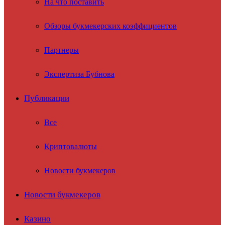
На что поставить
Обзоры букмекерских коэффициентов
Партнеры
Экспертиза Бубнова
Публикации
Все
Криптовалюты
Новости букмекеров
Новости букмекеров
Казино