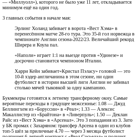
— «Миллуолл»), которого не было уже 11 лет, откладывается
минимум ещё на один год.
3 главных события в начале мая:
Эрлинг Холанд забивает в ворота «Вест Хэма» в
перенесённом матче 28-го тура. Это 35-й гол норвежца в
чемпионате Англии сезона-2022/23. Величайший рекорд
Ширера и Коула пал.
«Наполи» играет 1:1 на выезде против «Удинезе» и
досрочно становится чемпионом Италии.
Харри Кейн забивает«Кристал Пэласу» головой — это
10-й хэдер англичанина в этом сезоне, ни один
футболист в истории высшей лиги Англии не забивал
столько мячей тыковкой за одну кампанию.
Букмекеры готовятся к летнему трансферному окну. Самые
вероятные переходы в грядущее межсезонье: 1.08 — Джуд
Беллингхем из «Боруссии» в «Реал»; 1.33 — Алексис
Макаллистер из «Брайтона» в «Ливерпуль»; 1.50 — Деклан
Райс из «Вест Хэма» в «Арсенал». Это 3 попадания из 3. Зато
у БК промах с Захаряном: трансфер Арсена в один из клубов
топ-5 шёл за приличные 4.70 — через 3 месяца футболист
подпишет 6-летний контракт с «Реал Сосьедад» и получит