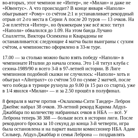
во-вторых, этот чемпион не «Интер», не «Милан» и даже не
«Ювентус». А что происходит? В конце января «Наполи»
обыгрывает «Рому» со счётом 2:1 и устанавливает рекордный
отрыв от 2-го места в Серии А после 20 туров — 13 очков. На
2-м плетётся «Интер», но букмекерам уже всё ясно: титул
«Наполи» обвалился до 1.09. На этом банда Лучано
Спаллетти, Виктора Осимхена и Кварадоны не
останавливается: следующие 4 матча были выиграны с сухим
счётом, а чемпионство оформлено в 33-м туре.
17.00 — за столько можно было взять победу «Наполи» в
чемпионате Италии до начала сезона. Это 1-й титул клуба с
сезона-1989/90 и всего 3-й в 97-летней истории. В Лиге
чемпионов подобной сказки не случилось: «Наполи» хоть и
обыграл «Айнтрахт» со счётом 5:0 по сумме 2 матчей, после
чего победа в турнире рухнула до 9.00 (в 15 раз со старта), уже
в 1/4 явился «Милан» — и за 2.50 прошёл в полуфинал.
8 февраля в матче против «Оклахомы-Сити Тандер» Леброн
Джеймс набрал 38 очков. 39-летний рекорд Карима Абдул-
Джаббара по количеству набранных очков в НБА — всё. У
Леброна теперь 38 388 — больше всех в истории лиги. После
рекордного броска за 10 секунд до конца 3-й четверти, игра
была остановлена и на паркет вышли комиссионер НБА Адам
Сильвер, Абдул-Джаббар и семья Леброна — поздравлять