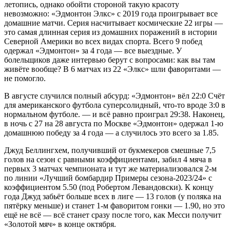
летопись, однако обойти стороной такую красоту
невозможно: «Эдмонтон Элкс» с 2019 года проигрывает все
домашние матчи. Серия насчитывает космические 22 игры —
это самая длинная серия из домашних поражений в истории
Северной Америки во всех видах спорта. Всего 9 побед
одержал «Эдмонтон» за 4 года — все выездные. У
болельщиков даже интервью берут с вопросами: как вы там
живёте вообще? В 6 матчах из 22 «Элкс» шли фаворитами —
не помогло.
В августе случился полный абсурд: «Эдмонтон» вёл 22:0
Счёт
для американского футбола суперсолидный, что-то вроде 3:0 в
нормальном футболе.
— и всё равно проиграл 29:38. Наконец,
в ночь с 27 на 28 августа по Москве «Эдмонтон» одержал 1-ю
домашнюю победу за 4 года — а случилось это всего за 1.85.
Джуд Беллингхем, получивший от букмекеров смешные 7,5
голов на сезон с равными коэффициентами, забил 4 мяча в
первых 3 матчах чемпионата и тут же материализовался 2-м
по линии «Лучший бомбардир Примеры сезона-2023/24» с
коэффициентом 5.50 (под Робертом Левандовски). К концу
года Джуд забьёт больше всех в лиге — 13 голов (у поляка на
пятёрку меньше) и станет 1-м фаворитом гонки — 1.90, но это
ещё не всё — всё станет сразу после того, как Месси получит
«Золотой мяч» в конце октября.