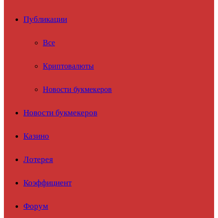
Публикации
Все
Криптовалюты
Новости букмекеров
Новости букмекеров
Казино
Лотерея
Коэффициент
Форум