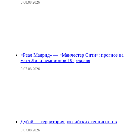
08.08.2026
«Реал Мадрид» — «Манчестер Сити»: прогноз на
матч Лиги чемпионов 19 февраля
07.08.2026
Дубай — территория российских теннисистов
07.08.2026