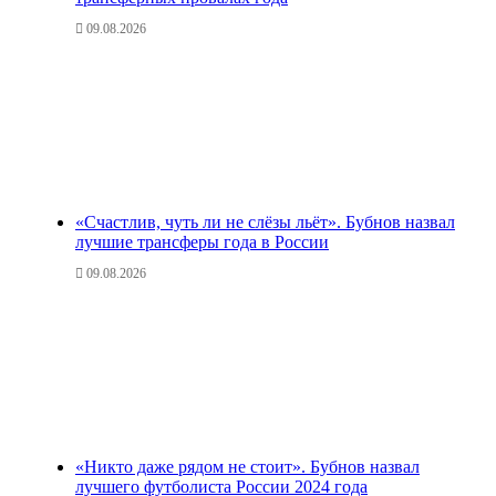
09.08.2026
«Счастлив, чуть ли не слёзы льёт». Бубнов назвал
лучшие трансферы года в России
09.08.2026
«Никто даже рядом не стоит». Бубнов назвал
лучшего футболиста России 2024 года