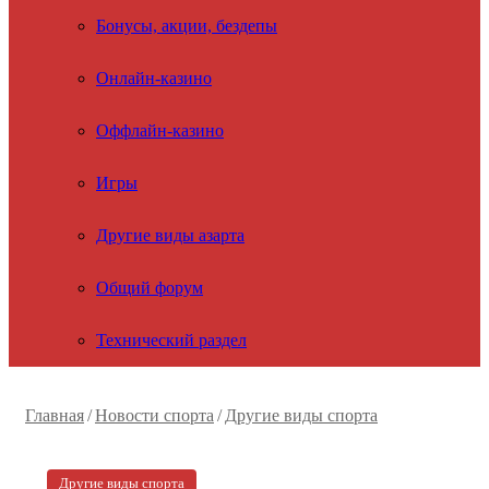
Бонусы, акции, бездепы
Онлайн-казино
Оффлайн-казино
Игры
Другие виды азарта
Общий форум
Технический раздел
Главная
/
Новости спорта
/
Другие виды спорта
Другие виды спорта