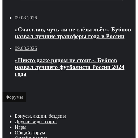
09.08.2026
«Счастлив, чуть ли не слёзы льёт». Бубнов
назвал лучшие трансферы года в России
09.08.2026
«Никто даже рядом не стоит». Бубнов
назвал лучшего футболиста России 2024
года
Форумы
Бонусы, акции, бездепы
Другие виды азарта
Игры
Общий форум