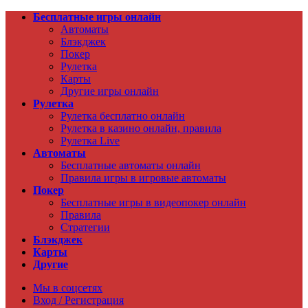
Бесплатные игры онлайн
Автоматы
Блэкджек
Покер
Рулетка
Карты
Другие игры онлайн
Рулетка
Рулетка бесплатно онлайн
Рулетка в казино онлайн, правила
Рулетка Live
Автоматы
Бесплатные автоматы онлайн
Правила игры в игровые автоматы
Покер
Бесплатные игры в видеопокер онлайн
Правила
Стратегии
Блэкджек
Карты
Другие
Мы в соцсетях
Вход / Регистрация