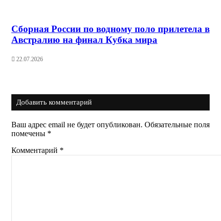
Сборная России по водному поло прилетела в
Австралию на финал Кубка мира
22.07.2026
Добавить комментарий
Ваш адрес email не будет опубликован.
Обязательные поля
помечены
*
Комментарий
*