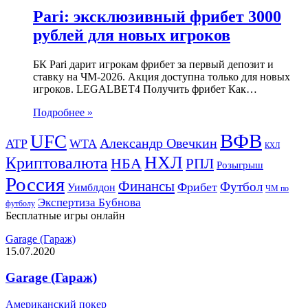
Pari: эксклюзивный фрибет 3000
рублей для новых игроков
БК Pari дарит игрокам фрибет за первый депозит и
ставку на ЧМ-2026. Акция доступна только для новых
игроков. LEGALBET4 Получить фрибет Как…
Подробнее »
ВФВ
UFC
Александр Овечкин
ATP
WTA
КХЛ
НХЛ
Криптовалюта
НБА
РПЛ
Розыгрыш
Россия
Финансы
Футбол
Фрибет
Уимблдон
ЧМ по
Экспертиза Бубнова
футболу
Бесплатные игры онлайн
Garage (Гараж)
15.07.2020
Garage (Гараж)
Американский покер