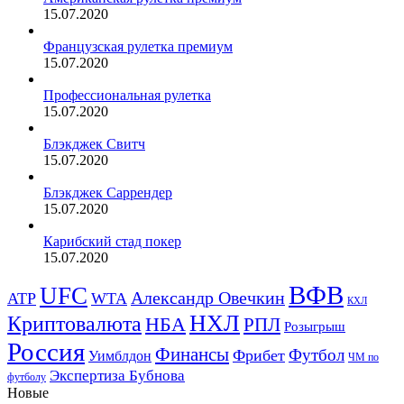
15.07.2020
Французская рулетка премиум
15.07.2020
Профессиональная рулетка
15.07.2020
Блэкджек Свитч
15.07.2020
Блэкджек Саррендер
15.07.2020
Карибский стад покер
15.07.2020
ВФВ
UFC
Александр Овечкин
ATP
WTA
КХЛ
НХЛ
Криптовалюта
НБА
РПЛ
Розыгрыш
Россия
Финансы
Футбол
Фрибет
Уимблдон
ЧМ по
Экспертиза Бубнова
футболу
Новые