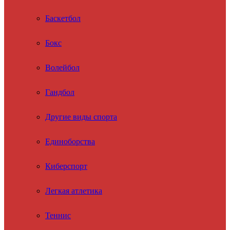
Баскетбол
Бокс
Волейбол
Гандбол
Другие виды спорта
Единоборства
Киберспорт
Легкая атлетика
Теннис