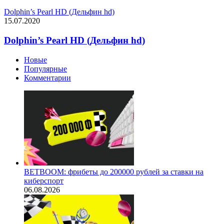
Dolphin’s Pearl HD (Дельфин hd)
15.07.2020
Dolphin’s Pearl HD (Дельфин hd)
Новые
Популярные
Комментарии
BETBOOM: фрибеты до 200000 рублей за ставки на
киберспорт
06.08.2026