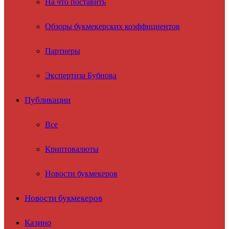
На что поставить
Обзоры букмекерских коэффициентов
Партнеры
Экспертиза Бубнова
Публикации
Все
Криптовалюты
Новости букмекеров
Новости букмекеров
Казино