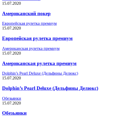
15.07.2020
Американский покер
Европейская рулетка премиум
15.07.2020
Европейская рулетка премиум
Американская рулетка премиум
15.07.2020
Американская рулетка премиум
Dolphin’s Pearl Deluxe (Дельфины Делюкс)
15.07.2020
Dolphin’s Pearl Deluxe (Дельфины Делюкс)
Обезьянки
15.07.2020
Обезьянки