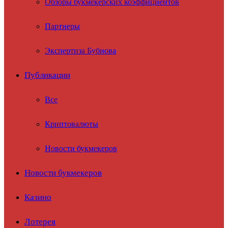
Обзоры букмекерских коэффициентов
Партнеры
Экспертиза Бубнова
Публикации
Все
Криптовалюты
Новости букмекеров
Новости букмекеров
Казино
Лотерея