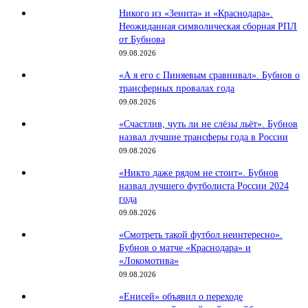
Никого из «Зенита» и «Краснодара».
Неожиданная символическая сборная РПЛ
от Бубнова
09.08.2026
«А я его с Пиняевым сравнивал». Бубнов о
трансферных провалах года
09.08.2026
«Счастлив, чуть ли не слёзы льёт». Бубнов
назвал лучшие трансферы года в России
09.08.2026
«Никто даже рядом не стоит». Бубнов
назвал лучшего футболиста России 2024
года
09.08.2026
«Смотреть такой футбол неинтересно».
Бубнов о матче «Краснодара» и
«Локомотива»
09.08.2026
«Енисей» объявил о переходе