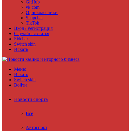
GitHub
vk.com
Одноклассники
Snapchat
TikTok
Вход / Регистрация
Случайная статья
Sidebar
Switch skin
Искать
Меню
Искать
Switch skin
Войти
Новости спорта
Все
Автоспорт