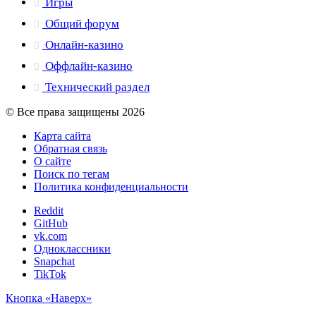
Игры
Общий форум
Онлайн-казино
Оффлайн-казино
Технический раздел
© Все права защищены 2026
Карта сайта
Обратная связь
О сайте
Поиск по тегам
Политика конфиденциальности
Reddit
GitHub
vk.com
Одноклассники
Snapchat
TikTok
Кнопка «Наверх»