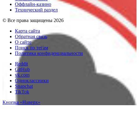
Оффлайн-казино
Технический раздел
© Все права защищены 2026
Карта сайта
Обратная связь
О сайте
Поиск по тегам
Политика конфиденциальности
Reddit
GitHub
vk.com
Одноклассники
Snapchat
TikTok
Кнопка «Наверх»