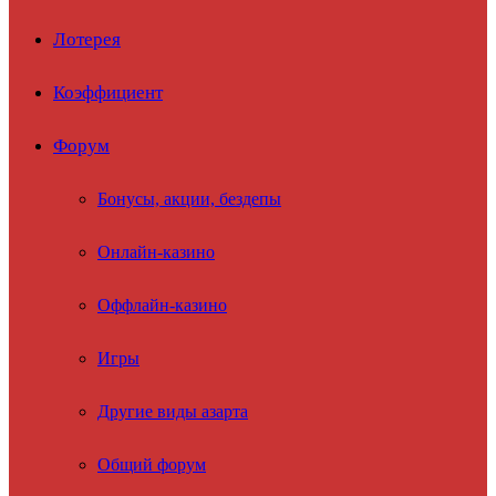
Лотерея
Коэффициент
Форум
Бонусы, акции, бездепы
Онлайн-казино
Оффлайн-казино
Игры
Другие виды азарта
Общий форум