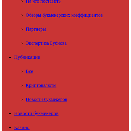
На что поставить
Обзоры букмекерских коэффициентов
Партнеры
Экспертиза Бубнова
Публикации
Все
Криптовалюты
Новости букмекеров
Новости букмекеров
Казино