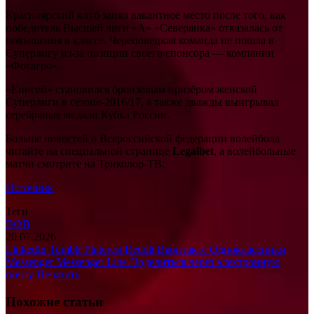
Красноярский клуб занял вакантное место после того, как
победитель Высшей лиги «А» «Северянка» отказалась от
повышения в классе. Череповецкая команда не пошла в
Суперлигу из-за позиции своего спонсора — компании
«Фосагро».
«Енисей» становился бронзовым призёром женской
Суперлиги в сезоне-2016/17, а также дважды выигрывал
серебряные медали Кубка России.
Больше новостей о Всероссийской федерации волейбола
читайте на специальной странице
Legalbet
, а волейбольные
матчи смотрите на Триколор-ТВ.
Источник
Теги
ВФВ
20.07.2026
LinkedIn
Tumblr
Pinterest
Reddit
Вконтакте
Одноклассники
Messenger
Messenger
Line
Поделиться через электронную
почту
Печатать
Похожие статьи