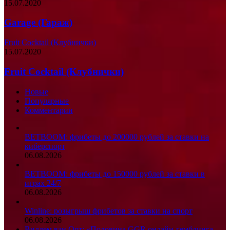
15.07.2020
Garage (Гараж)
Fruit Cocktail (Клубнички)
15.07.2020
Fruit Cocktail (Клубнички)
Новые
Популярные
Комментарии
BETBOOM: фрибеты до 200000 рублей за ставки на
киберспорт
06.08.2026
BETBOOM: фрибеты до 150000 рублей за ставки в
играх 24/7
06.08.2026
Winline: розыгрыш фрибетов за ставки на спорт
06.08.2026
Виллем ван Орт: «Половина GGR онлайн-гемблинга