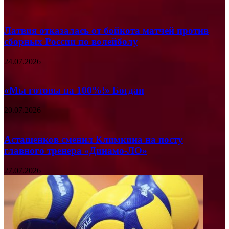
Латвия отказалась от бойкота матчей против
сборных России по волейболу
24.07.2026
«Мы готовы на 100%!» Богдан
20.07.2026
Асташенков сменил Климкина на посту
главного тренера «Динамо-ЛО»
27.07.2026