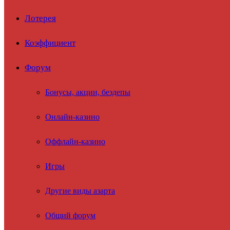
Лотерея
Коэффициент
Форум
Бонусы, акции, бездепы
Онлайн-казино
Оффлайн-казино
Игры
Другие виды азарта
Общий форум