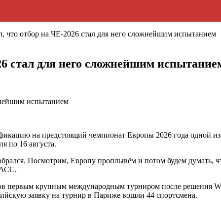
л, что отбор на ЧЕ-2026 стал для него сложнейшим испытанием
026 стал для него сложнейшим испытание
фикацию на предстоящий чемпионат Европы 2026 года одной из
я по 16 августа.
брался. Посмотрим, Европу проплывём и потом будем думать, что
ТАСС.
в первым крупным международным турниром после решения Worl
ийскую заявку на турнир в Париже вошли 44 спортсмена.