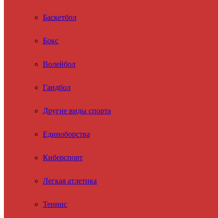
Баскетбол
Бокс
Волейбол
Гандбол
Другие виды спорта
Единоборства
Киберспорт
Легкая атлетика
Теннис