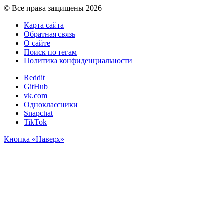
© Все права защищены 2026
Карта сайта
Обратная связь
О сайте
Поиск по тегам
Политика конфиденциальности
Reddit
GitHub
vk.com
Одноклассники
Snapchat
TikTok
Кнопка «Наверх»