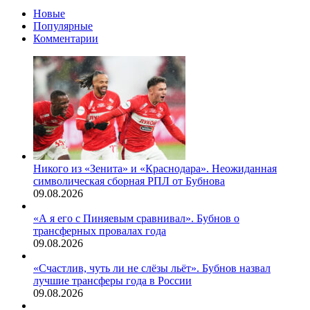
Новые
Популярные
Комментарии
Никого из «Зенита» и «Краснодара». Неожиданная
символическая сборная РПЛ от Бубнова
09.08.2026
«А я его с Пиняевым сравнивал». Бубнов о
трансферных провалах года
09.08.2026
«Счастлив, чуть ли не слёзы льёт». Бубнов назвал
лучшие трансферы года в России
09.08.2026