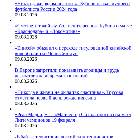
«Никто даже рядом не стоит». Бубнов назвал лучшего
футболиста России 2024 года
09.08.2026
«Смотреть такой футбол неинтересно». Бубнов о матче
«Краснодара» и «Локомотива»
09.08.2026
«Енисей» объявил о переходе титулованной китайской
волейболистки Чень Синьтун
09.08.2026
В Европе запретили показывать ягодицы и грудь
легкоатлеток во время трансляций
08.08.2026
«Никогда в жизни не была так счастлива». Трусова
отметила первый день рождения сына
08.08.2026
«Реал Мадрид» — «Манчестер Сити»: прогноз на матч
Лиги чемпионов 19 февраля
07.08.2026
Дубай — территория российских теннисистов