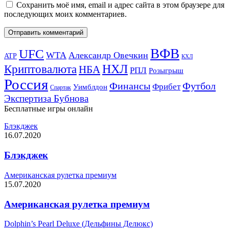
Сохранить моё имя, email и адрес сайта в этом браузере для
последующих моих комментариев.
ВФВ
UFC
WTA
Александр Овечкин
ATP
КХЛ
НХЛ
Криптовалюта
НБА
РПЛ
Розыгрыш
Россия
Финансы
Футбол
Фрибет
Уимблдон
Спартак
Экспертиза Бубнова
Бесплатные игры онлайн
Блэкджек
16.07.2020
Блэкджек
Американская рулетка премиум
15.07.2020
Американская рулетка премиум
Dolphin’s Pearl Deluxe (Дельфины Делюкс)