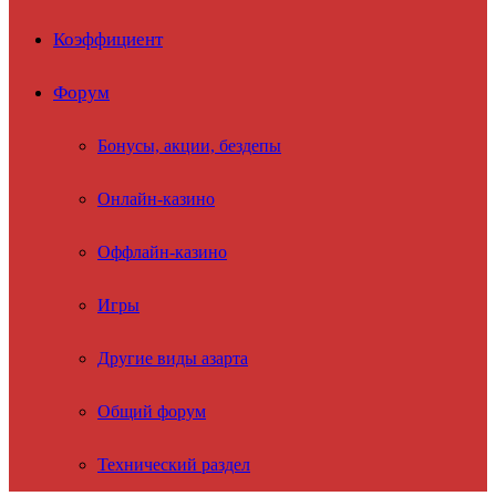
Коэффициент
Форум
Бонусы, акции, бездепы
Онлайн-казино
Оффлайн-казино
Игры
Другие виды азарта
Общий форум
Технический раздел