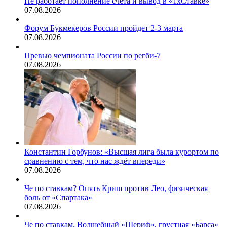
Не работает пополнение счёта и вывод в «1xСтавке»
07.08.2026
Форум Букмекеров России пройдет 2-3 марта
07.08.2026
Превью чемпионата России по регби-7
07.08.2026
Константин Горбунов: «Высшая лига была курортом по
сравнению с тем, что нас ждёт впереди»
07.08.2026
Че по ставкам? Опять Криш против Лео, физическая
боль от «Спартака»
07.08.2026
Че по ставкам. Волшебный «Шериф», грустная «Барса»