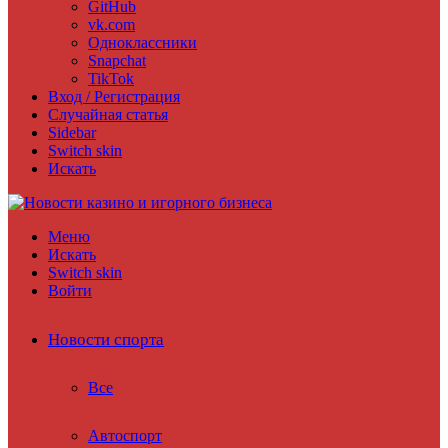
GitHub
vk.com
Одноклассники
Snapchat
TikTok
Вход / Регистрация
Случайная статья
Sidebar
Switch skin
Искать
Меню
Искать
Switch skin
Войти
Новости спорта
Все
Автоспорт