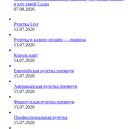
и кто такой Салах
07.08.2026
Рулетка Live
12.07.2020
Рулетка в казино онлайн — правила
13.07.2020
Король карт
14.07.2020
Европейская рулетка премиум
15.07.2020
Американская рулетка премиум
15.07.2020
Французская рулетка премиум
15.07.2020
Профессиональная рулетка
15.07.2020