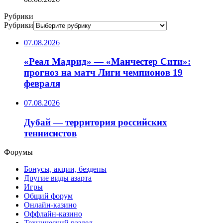
Рубрики
Рубрики
07.08.2026
«Реал Мадрид» — «Манчестер Сити»:
прогноз на матч Лиги чемпионов 19
февраля
07.08.2026
Дубай — территория российских
теннисистов
Форумы
Бонусы, акции, бездепы
Другие виды азарта
Игры
Общий форум
Онлайн-казино
Оффлайн-казино
Технический раздел