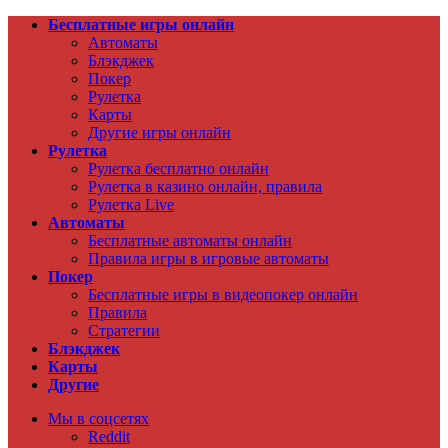
Бесплатные игры онлайн
Автоматы
Блэкджек
Покер
Рулетка
Карты
Другие игры онлайн
Рулетка
Рулетка бесплатно онлайн
Рулетка в казино онлайн, правила
Рулетка Live
Автоматы
Бесплатные автоматы онлайн
Правила игры в игровые автоматы
Покер
Бесплатные игры в видеопокер онлайн
Правила
Стратегии
Блэкджек
Карты
Другие
Мы в соцсетях
Reddit