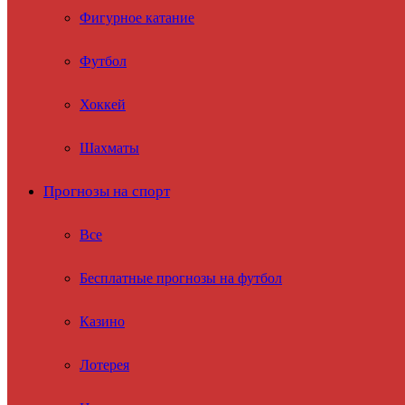
Фигурное катание
Футбол
Хоккей
Шахматы
Прогнозы на спорт
Все
Бесплатные прогнозы на футбол
Казино
Лотерея