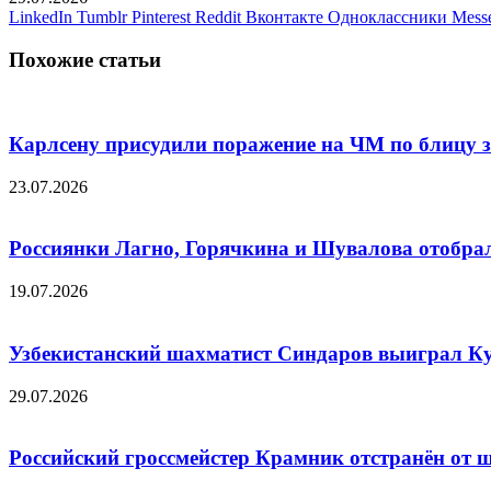
LinkedIn
Tumblr
Pinterest
Reddit
Вконтакте
Одноклассники
Mess
Похожие статьи
Карлсену присудили поражение на ЧМ по блицу за
23.07.2026
Россиянки Лагно, Горячкина и Шувалова отобра
19.07.2026
Узбекистанский шахматист Синдаров выиграл Ку
29.07.2026
Российский гроссмейстер Крамник отстранён от ш