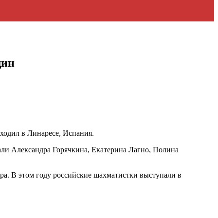
щин
ходил в Линаресе, Испания.
пали Александра Горячкина, Екатерина Лагно, Полина
а. В этом году российские шахматистки выступали в