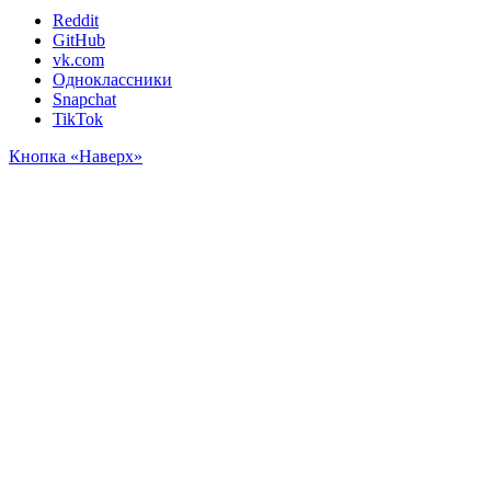
Reddit
GitHub
vk.com
Одноклассники
Snapchat
TikTok
Кнопка «Наверх»