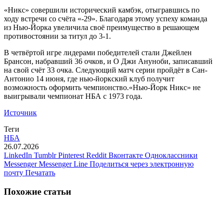
«Никс» совершили исторический камбэк, отыгравшись по
ходу встречи со счёта «-29». Благодаря этому успеху команда
из
Нью-Йорка увеличила своё преимущество в решающем
противостоянии за титул до 3-1.
В четвёртой игре лидерами победителей стали Джейлен
Брансон, набравший 36 очков, и О Джи Ануноби, записавший
на свой счёт 33 очка. Следующий матч серии пройдёт в Сан-
Антонио 14 июня, где нью-йоркский клуб получит
возможность оформить чемпионство.«Нью-Йорк Никс» не
выигрывали чемпионат НБА с 1973 года.
Источник
Теги
НБА
26.07.2026
LinkedIn
Tumblr
Pinterest
Reddit
Вконтакте
Одноклассники
Messenger
Messenger
Line
Поделиться через электронную
почту
Печатать
Похожие статьи