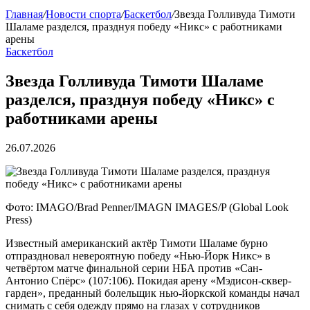
Главная
/
Новости спорта
/
Баскетбол
/
Звезда Голливуда Тимоти
Шаламе разделся, празднуя победу «Никс» с работниками
арены
Баскетбол
Звезда Голливуда Тимоти Шаламе
разделся, празднуя победу «Никс» с
работниками арены
26.07.2026
Фото: IMAGO/Brad Penner/IMAGN IMAGES/P (Global Look
Press)
Известный американский актёр Тимоти Шаламе бурно
отпраздновал невероятную победу «Нью-Йорк Никс» в
четвёртом матче финальной серии НБА против «Сан-
Антонио Спёрс» (107:106). Покидая арену «Мэдисон-сквер-
гарден», преданный болельщик нью-йоркской команды начал
снимать с себя одежду прямо на глазах у сотрудников