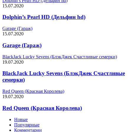
Dolphin’s Pearl HD (Дельфин hd)
15.07.2020
Dolphin’s Pearl HD (Дельфин hd)
Garage (Гараж)
15.07.2020
Garage (Гараж)
BlackJack Lucky Sevens (БлэкДжек Счастливые семерки)
19.07.2020
BlackJack Lucky Sevens (БлэкДжек Счастливые
семерки)
Red Queen (Красная Королева)
19.07.2020
Red Queen (Красная Королева)
Новые
Популярные
Комментарии