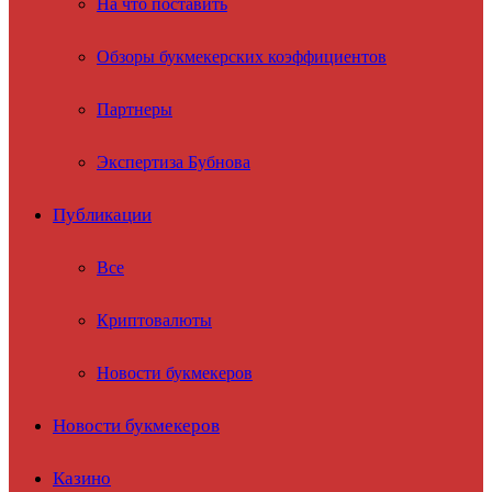
На что поставить
Обзоры букмекерских коэффициентов
Партнеры
Экспертиза Бубнова
Публикации
Все
Криптовалюты
Новости букмекеров
Новости букмекеров
Казино