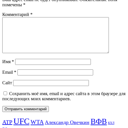
помечены
*
Комментарий
*
Имя
*
Email
*
Сайт
Сохранить моё имя, email и адрес сайта в этом браузере для
последующих моих комментариев.
UFC
ВФВ
ATP
WTA
Александр Овечкин
КХЛ