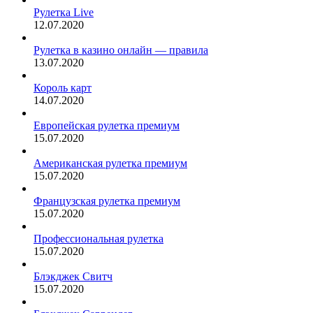
Рулетка Live
12.07.2020
Рулетка в казино онлайн — правила
13.07.2020
Король карт
14.07.2020
Европейская рулетка премиум
15.07.2020
Американская рулетка премиум
15.07.2020
Французская рулетка премиум
15.07.2020
Профессиональная рулетка
15.07.2020
Блэкджек Свитч
15.07.2020