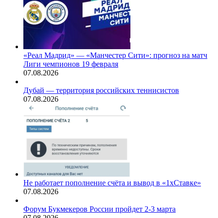
«Реал Мадрид» — «Манчестер Сити»: прогноз на матч
Лиги чемпионов 19 февраля
07.08.2026
Дубай — территория российских теннисистов
07.08.2026
Не работает пополнение счёта и вывод в «1xСтавке»
07.08.2026
Форум Букмекеров России пройдет 2-3 марта
07.08.2026