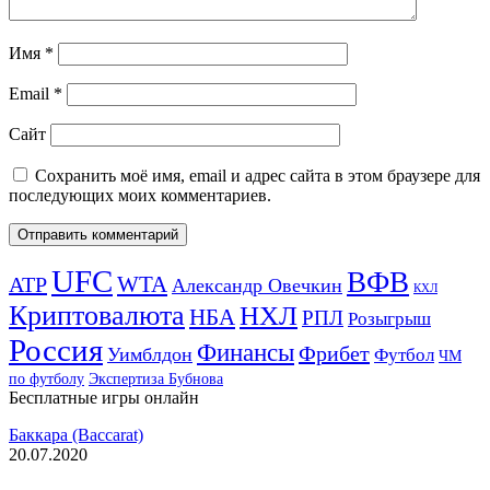
Имя
*
Email
*
Сайт
Сохранить моё имя, email и адрес сайта в этом браузере для
последующих моих комментариев.
UFC
ВФВ
ATP
WTA
Александр Овечкин
КХЛ
Криптовалюта
НХЛ
НБА
РПЛ
Розыгрыш
Россия
Финансы
Фрибет
Уимблдон
Футбол
ЧМ
по футболу
Экспертиза Бубнова
Бесплатные игры онлайн
Баккара (Baccarat)
20.07.2020