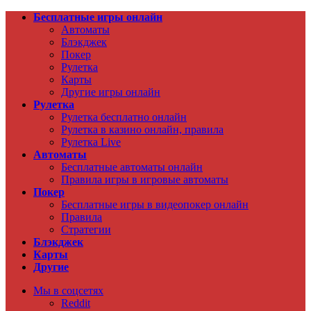
Бесплатные игры онлайн
Автоматы
Блэкджек
Покер
Рулетка
Карты
Другие игры онлайн
Рулетка
Рулетка бесплатно онлайн
Рулетка в казино онлайн, правила
Рулетка Live
Автоматы
Бесплатные автоматы онлайн
Правила игры в игровые автоматы
Покер
Бесплатные игры в видеопокер онлайн
Правила
Стратегии
Блэкджек
Карты
Другие
Мы в соцсетях
Reddit