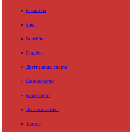
Баскетбол
Бокс
Волейбол
Гандбол
Другие виды спорта
Единоборства
Киберспорт
Легкая атлетика
Теннис