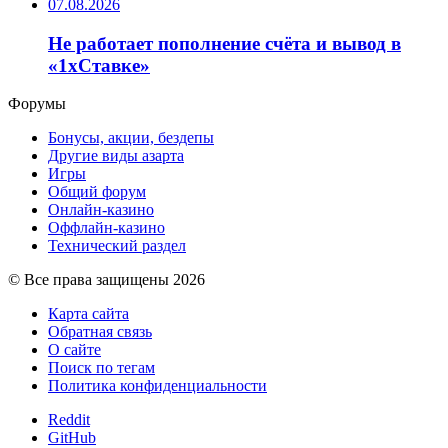
07.08.2026
Не работает пополнение счёта и вывод в
«1xСтавке»
Форумы
Бонусы, акции, бездепы
Другие виды азарта
Игры
Общий форум
Онлайн-казино
Оффлайн-казино
Технический раздел
© Все права защищены 2026
Карта сайта
Обратная связь
О сайте
Поиск по тегам
Политика конфиденциальности
Reddit
GitHub