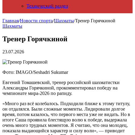
Технический раздел
Главная
/
Новости спорта
/
Шахматы
/
Тренер Горячкиной
Шахматы
Тренер Горячкиной
23.07.2026
Фото: IMAGO/Seshadri Sukumar
Евгений Томашевский, тренер российской шахматистки
Александры Горячкиной, прокомментировал победу на
чемпионате мира-2026 по рапиду.
«Много раз всё колебалось. Подходили ближе к этому титулу,
он отдалялся. Были сложные моменты. Лидировали долгое
время, потом казалось, что первого места уже не видать. Но в
итоге Саша проявила блестящую волю к победе, выдержала
очень много трудных моментов. Я считаю, что она молодец,
показала выдающийся характер и силу воли», —
приводит