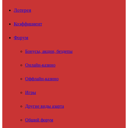
Лотерея
Коэффициент
Форум
Бонусы, акции, бездепы
Онлайн-казино
Оффлайн-казино
Игры
Другие виды азарта
Общий форум