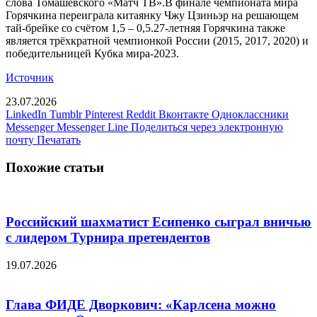
слова Томашевского «Матч ТВ».В финале чемпионата мира
Горячкина переиграла китаянку Чжу Цзиньэр на решающем
тай-брейке со счётом 1,5 – 0,5.27-летняя Горячкина также
является трёхкратной чемпионкой России (2015, 2017, 2020) и
победительницей Кубка мира-2023.
Источник
23.07.2026
LinkedIn
Tumblr
Pinterest
Reddit
Вконтакте
Одноклассники
Messenger
Messenger
Line
Поделиться через электронную
почту
Печатать
Похожие статьи
Российский шахматист Есипенко сыграл вничью
с лидером Турнира претендентов
19.07.2026
Глава ФИДЕ Дворкович: «Карлсена можно