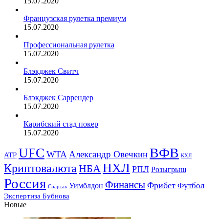
15.07.2020
Французская рулетка премиум
15.07.2020
Профессиональная рулетка
15.07.2020
Блэкджек Свитч
15.07.2020
Блэкджек Саррендер
15.07.2020
Карибский стад покер
15.07.2020
ВФВ
UFC
WTA
Александр Овечкин
ATP
КХЛ
НХЛ
Криптовалюта
НБА
РПЛ
Розыгрыш
Россия
Финансы
Фрибет
Футбол
Уимблдон
Спартак
Экспертиза Бубнова
Новые