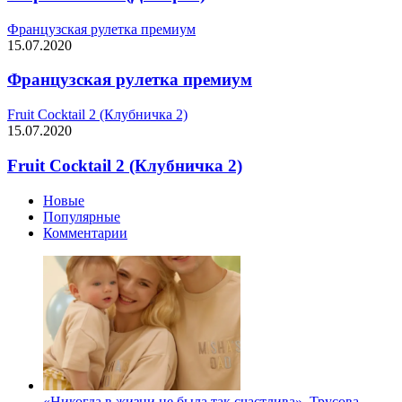
Французская рулетка премиум
15.07.2020
Французская рулетка премиум
Fruit Cocktail 2 (Клубничка 2)
15.07.2020
Fruit Cocktail 2 (Клубничка 2)
Новые
Популярные
Комментарии
«Никогда в жизни не была так счастлива». Трусова