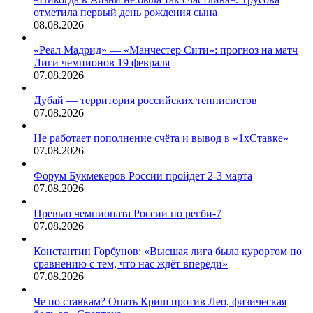
отметила первый день рождения сына
08.08.2026
«Реал Мадрид» — «Манчестер Сити»: прогноз на матч
Лиги чемпионов 19 февраля
07.08.2026
Дубай — территория российских теннисистов
07.08.2026
Не работает пополнение счёта и вывод в «1xСтавке»
07.08.2026
Форум Букмекеров России пройдет 2-3 марта
07.08.2026
Превью чемпионата России по регби-7
07.08.2026
Константин Горбунов: «Высшая лига была курортом по
сравнению с тем, что нас ждёт впереди»
07.08.2026
Че по ставкам? Опять Криш против Лео, физическая