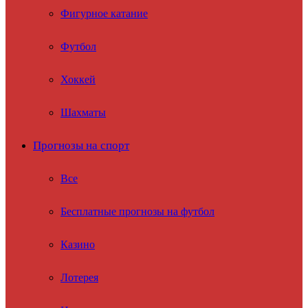
Фигурное катание
Футбол
Хоккей
Шахматы
Прогнозы на спорт
Все
Бесплатные прогнозы на футбол
Казино
Лотерея