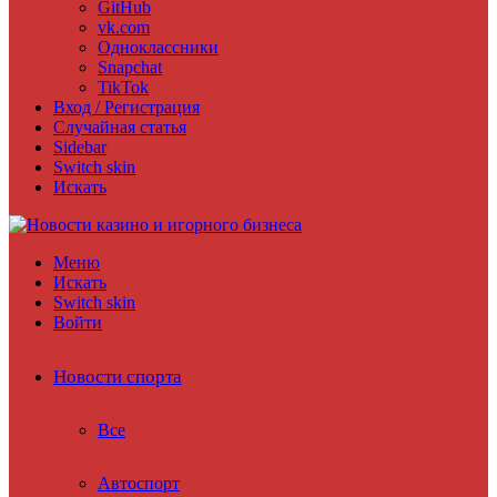
GitHub
vk.com
Одноклассники
Snapchat
TikTok
Вход / Регистрация
Случайная статья
Sidebar
Switch skin
Искать
Меню
Искать
Switch skin
Войти
Новости спорта
Все
Автоспорт