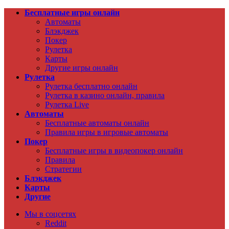
Бесплатные игры онлайн
Автоматы
Блэкджек
Покер
Рулетка
Карты
Другие игры онлайн
Рулетка
Рулетка бесплатно онлайн
Рулетка в казино онлайн, правила
Рулетка Live
Автоматы
Бесплатные автоматы онлайн
Правила игры в игровые автоматы
Покер
Бесплатные игры в видеопокер онлайн
Правила
Стратегии
Блэкджек
Карты
Другие
Мы в соцсетях
Reddit