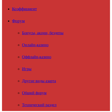
Коэффициент
Форум
Бонусы, акции, бездепы
Онлайн-казино
Оффлайн-казино
Игры
Другие виды азарта
Общий форум
Технический раздел