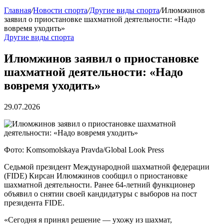
Главная
/
Новости спорта
/
Другие виды спорта
/
Илюмжинов
заявил о приостановке шахматной деятельности: «Надо
вовремя уходить»
Другие виды спорта
Илюмжинов заявил о приостановке
шахматной деятельности: «Надо
вовремя уходить»
29.07.2026
Фото: Komsomolskaya Pravda/Global Look Press
Седьмой президент Международной шахматной федерации
(FIDE) Кирсан Илюмжинов сообщил о приостановке
шахматной деятельности. Ранее 64-летний функционер
объявил о снятии своей кандидатуры с выборов на пост
президента FIDE.
«Сегодня я принял решение — ухожу из шахмат,