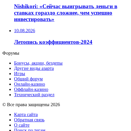
Nishikori: «Сейчас выигрывать деньги в
ставках гораздо сложнее, чем успешно
инвестировать»
10.08.2026
Летопись коэффициентов-2024
Форумы
Бонусы, акции, бездепы
Другие виды азарта
Игры
Общий форум
Онлайн-казино
Оффлайн-казино
Технический раздел
© Все права защищены 2026
Карта сайта
Обратная связь
О сайте
Поиск по тегам