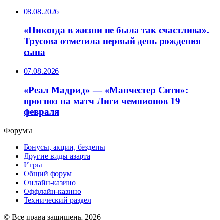
08.08.2026
«Никогда в жизни не была так счастлива».
Трусова отметила первый день рождения
сына
07.08.2026
«Реал Мадрид» — «Манчестер Сити»:
прогноз на матч Лиги чемпионов 19
февраля
Форумы
Бонусы, акции, бездепы
Другие виды азарта
Игры
Общий форум
Онлайн-казино
Оффлайн-казино
Технический раздел
© Все права защищены 2026