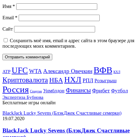
Имя
*
Email
*
Сайт
Сохранить моё имя, email и адрес сайта в этом браузере для
последующих моих комментариев.
ВФВ
UFC
WTA
Александр Овечкин
ATP
КХЛ
НХЛ
Криптовалюта
НБА
РПЛ
Розыгрыш
Россия
Финансы
Фрибет
Футбол
Уимблдон
Спартак
Экспертиза Бубнова
Бесплатные игры онлайн
BlackJack Lucky Sevens (БлэкДжек Счастливые семерки)
19.07.2020
BlackJack Lucky Sevens (БлэкДжек Счастливые