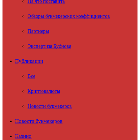
На что поставить
Обзоры букмекерских коэффициентов
Партнеры
Экспертиза Бубнова
Публикации
Все
Криптовалюты
Новости букмекеров
Новости букмекеров
Казино