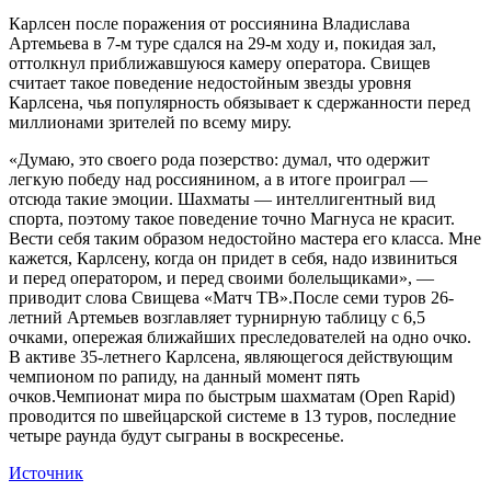
Карлсен после поражения от россиянина Владислава
Артемьева в 7-м туре сдался на 29-м ходу и, покидая зал,
оттолкнул приближавшуюся камеру оператора. Свищев
считает такое поведение недостойным звезды уровня
Карлсена, чья популярность обязывает к
сдержанности перед
миллионами зрителей по всему миру.
«Думаю, это своего рода позерство: думал, что одержит
легкую победу над россиянином, а в итоге проиграл —
отсюда такие эмоции. Шахматы — интеллигентный вид
спорта, поэтому такое поведение точно Магнуса не красит.
Вести себя таким образом недостойно мастера его класса. Мне
кажется, Карлсену, когда он придет в себя, надо извиниться
и перед оператором, и перед своими болельщиками», —
приводит слова Свищева «Матч ТВ».После семи туров 26-
летний Артемьев возглавляет турнирную таблицу с 6,5
очками, опережая ближайших преследователей на одно очко.
В активе 35-летнего Карлсена, являющегося действующим
чемпионом по рапиду, на данный момент пять
очков.Чемпионат мира по быстрым шахматам (Open Rapid)
проводится по швейцарской системе в 13 туров, последние
четыре раунда будут сыграны в воскресенье.
Источник