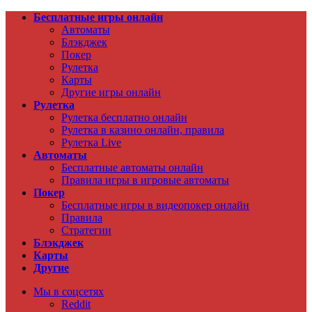
Бесплатные игры онлайн
Автоматы
Блэкджек
Покер
Рулетка
Карты
Другие игры онлайн
Рулетка
Рулетка бесплатно онлайн
Рулетка в казино онлайн, правила
Рулетка Live
Автоматы
Бесплатные автоматы онлайн
Правила игры в игровые автоматы
Покер
Бесплатные игры в видеопокер онлайн
Правила
Стратегии
Блэкджек
Карты
Другие
Мы в соцсетях
Reddit