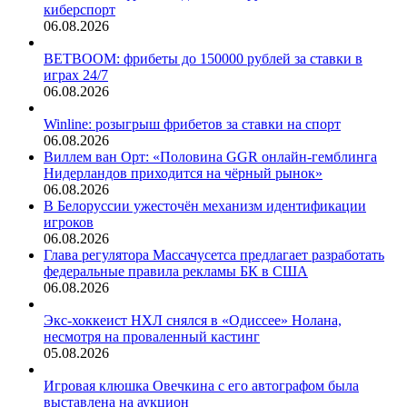
киберспорт
06.08.2026
BETBOOM: фрибеты до 150000 рублей за ставки в
играх 24/7
06.08.2026
Winline: розыгрыш фрибетов за ставки на спорт
06.08.2026
Виллем ван Орт: «Половина GGR онлайн-гемблинга
Нидерландов приходится на чёрный рынок»
06.08.2026
В Белоруссии ужесточён механизм идентификации
игроков
06.08.2026
Глава регулятора Массачусетса предлагает разработать
федеральные правила рекламы БК в США
06.08.2026
Экс-хоккеист НХЛ снялся в «Одиссее» Нолана,
несмотря на проваленный кастинг
05.08.2026
Игровая клюшка Овечкина с его автографом была
выставлена на аукцион