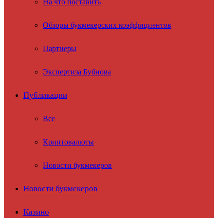
На что поставить
Обзоры букмекерских коэффициентов
Партнеры
Экспертиза Бубнова
Публикации
Все
Криптовалюты
Новости букмекеров
Новости букмекеров
Казино