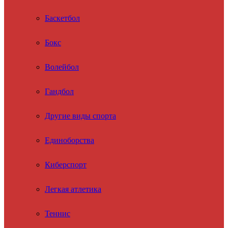
Баскетбол
Бокс
Волейбол
Гандбол
Другие виды спорта
Единоборства
Киберспорт
Легкая атлетика
Теннис