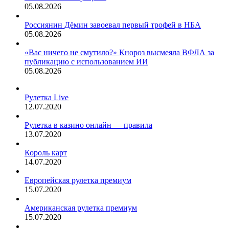
05.08.2026
Россиянин Дёмин завоевал первый трофей в НБА
05.08.2026
«Вас ничего не смутило?» Кнороз высмеяла ВФЛА за
публикацию с использованием ИИ
05.08.2026
Рулетка Live
12.07.2020
Рулетка в казино онлайн — правила
13.07.2020
Король карт
14.07.2020
Европейская рулетка премиум
15.07.2020
Американская рулетка премиум
15.07.2020