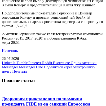
количество баллов было у действующей чемпионки из Индии
Хампи Конеру и представительницы Китая Чжу Цзиньэр.
По дополнительным показателям Горячкина и Цзиньэр
опередили Конеру и провели решающий тай-брейк. В
дополнительных партиях россиянка переиграла соперницу со
счётом
1,5 – 0,5.
27-летняя Горячкина также является трёхкратной чемпионкой
России (2015, 2017, 2020) и победительницей Кубка
мира-2023.
Источник
26.07.2026
LinkedIn
Tumblr
Pinterest
Reddit
Вконтакте
Одноклассники
Messenger
Messenger
Line
Поделиться через электронную
почту
Печатать
Похожие статьи
Дворкович приостановил полномочия
президента FIDE из-за санкций Евросоюза