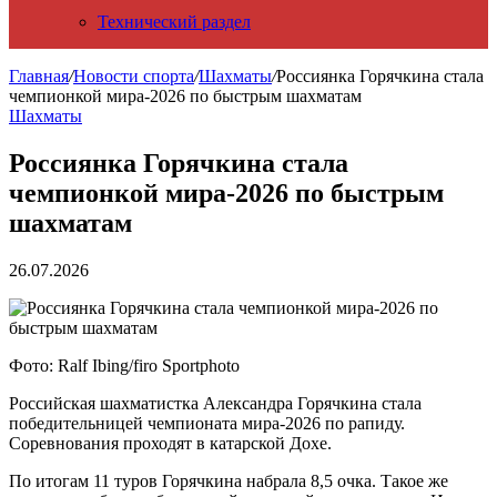
Технический раздел
Главная
/
Новости спорта
/
Шахматы
/
Россиянка Горячкина стала
чемпионкой мира-2026 по быстрым шахматам
Шахматы
Россиянка Горячкина стала
чемпионкой мира-2026 по быстрым
шахматам
26.07.2026
Фото: Ralf Ibing/firo Sportphoto
Российская шахматистка Александра Горячкина стала
победительницей чемпионата мира-2026 по рапиду.
Соревнования проходят в катарской Дохе.
По итогам 11 туров Горячкина набрала 8,5 очка. Такое же